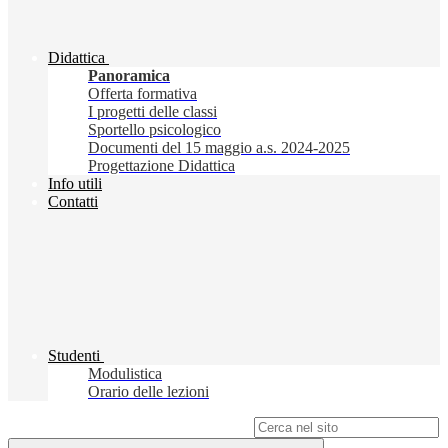
Didattica
Panoramica
Offerta formativa
I progetti delle classi
Sportello psicologico
Documenti del 15 maggio a.s. 2024-2025
Progettazione Didattica
Info utili
Contatti
Studenti
Modulistica
Orario delle lezioni
Campo di ricerca per le pagine del sito