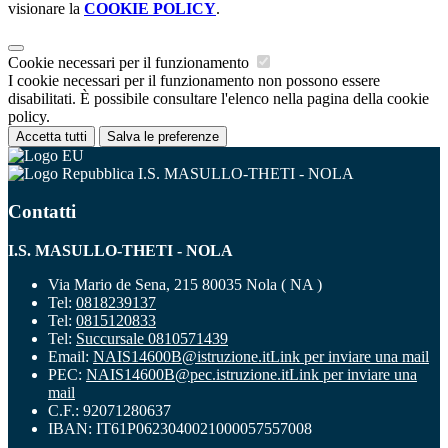
visionare la
COOKIE POLICY
.
Cookie necessari per il funzionamento
I cookie necessari per il funzionamento non possono essere
disabilitati. È possibile consultare l'elenco nella pagina della cookie
policy.
Accetta tutti
Salva le preferenze
I.S. MASULLO-THETI - NOLA
Contatti
I.S. MASULLO-THETI - NOLA
Via Mario de Sena, 215 80035 Nola ( NA )
Tel:
0818239137
Tel:
0815120833
Tel:
Succursale 0810571439
Email:
NAIS14600B@istruzione.it
Link per inviare una mail
PEC:
NAIS14600B@pec.istruzione.it
Link per inviare una
mail
C.F.: 92071280637
IBAN: IT61P0623040021000057557008