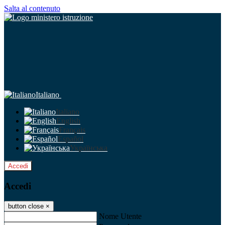
Salta al contenuto
Italiano
Italiano
English
Français
Español
Українська
Accedi
Accedi
button close
×
Nome Utente