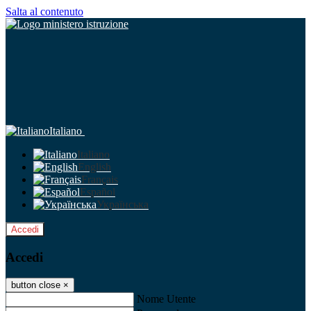
Salta al contenuto
Italiano
Italiano
English
Français
Español
Українська
Accedi
Accedi
button close
×
Nome Utente