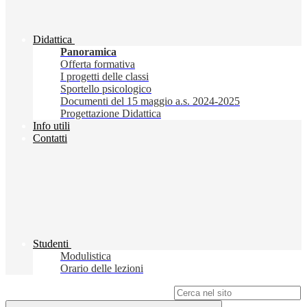
Didattica
Panoramica
Offerta formativa
I progetti delle classi
Sportello psicologico
Documenti del 15 maggio a.s. 2024-2025
Progettazione Didattica
Info utili
Contatti
Studenti
Modulistica
Orario delle lezioni
Campo di ricerca per le pagine del sito