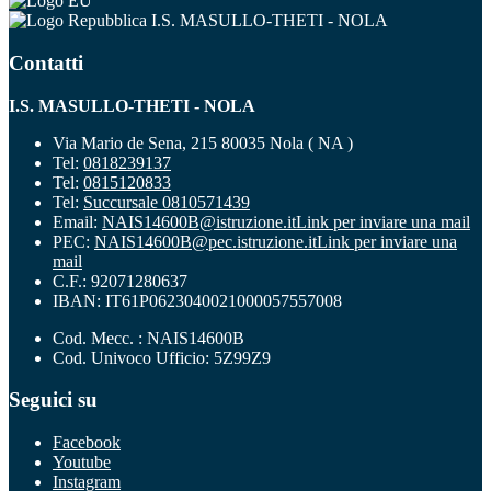
I.S. MASULLO-THETI - NOLA
Contatti
I.S. MASULLO-THETI - NOLA
Via Mario de Sena, 215 80035 Nola ( NA )
Tel:
0818239137
Tel:
0815120833
Tel:
Succursale 0810571439
Email:
NAIS14600B@istruzione.it
Link per inviare una mail
PEC:
NAIS14600B@pec.istruzione.it
Link per inviare una
mail
C.F.: 92071280637
IBAN: IT61P0623040021000057557008
Cod. Mecc. : NAIS14600B
Cod. Univoco Ufficio: 5Z99Z9
Seguici su
Facebook
Youtube
Instagram