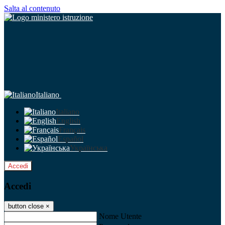
Salta al contenuto
Italiano
Italiano
English
Français
Español
Українська
Accedi
Accedi
button close
×
Nome Utente