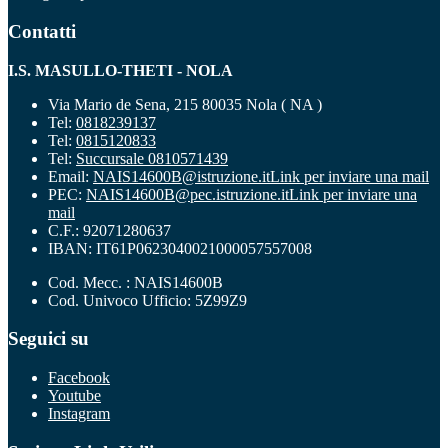
Contatti
I.S. MASULLO-THETI - NOLA
Via Mario de Sena, 215 80035 Nola ( NA )
Tel:
0818239137
Tel:
0815120833
Tel:
Succursale 0810571439
Email:
NAIS14600B@istruzione.it
Link per inviare una mail
PEC:
NAIS14600B@pec.istruzione.it
Link per inviare una
mail
C.F.: 92071280637
IBAN: IT61P0623040021000057557008
Cod. Mecc. : NAIS14600B
Cod. Univoco Ufficio: 5Z99Z9
Seguici su
Facebook
Youtube
Instagram