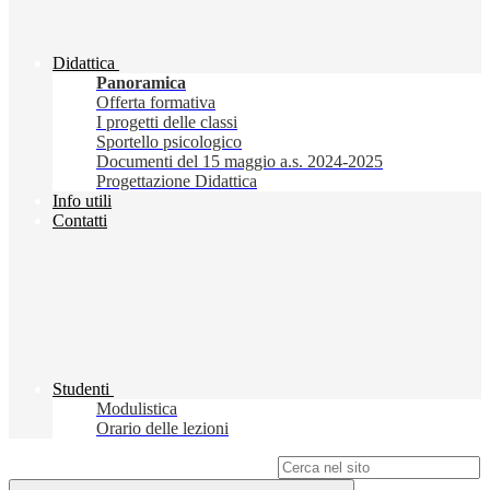
Didattica
Panoramica
Offerta formativa
I progetti delle classi
Sportello psicologico
Documenti del 15 maggio a.s. 2024-2025
Progettazione Didattica
Info utili
Contatti
Studenti
Modulistica
Orario delle lezioni
Campo di ricerca per le pagine del sito