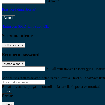
Password
Password dimenticata?
-
Entra con SPID
Entra con CIE
Seleziona utente
button close
×
Recupero password
button close
×
E-mail
Verrà inviato un messaggio all'indirizz
Non hai una e-mail associata al nome utente? Effettua il reset della password tram
E-mail inviata, si prega di controllare la casella di posta elettronica!
Errore
Chiudi