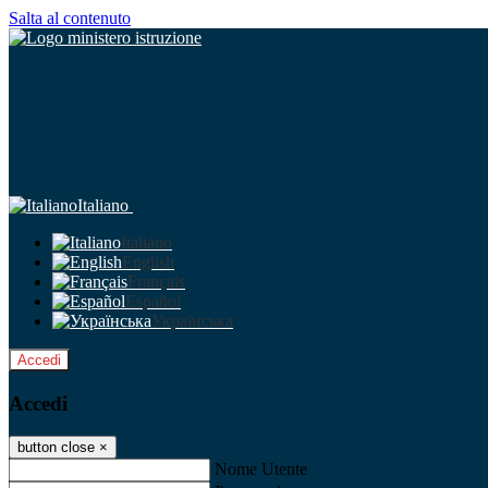
Salta al contenuto
Italiano
Italiano
English
Français
Español
Українська
Accedi
Accedi
button close
×
Nome Utente