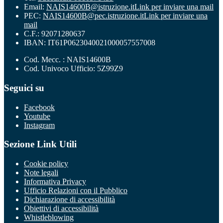
Email:
NAIS14600B@istruzione.it
Link per inviare una mail
PEC:
NAIS14600B@pec.istruzione.it
Link per inviare una
mail
C.F.: 92071280637
IBAN: IT61P0623040021000057557008
Cod. Mecc. : NAIS14600B
Cod. Univoco Ufficio: 5Z99Z9
Seguici su
Facebook
Youtube
Instagram
Sezione Link Utili
Cookie policy
Note legali
Informativa Privacy
Ufficio Relazioni con il Pubblico
Dichiarazione di accessibilità
Obiettivi di accessibilità
Whistleblowing