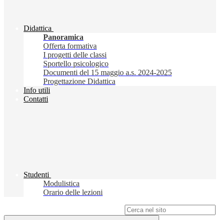
Didattica
Panoramica
Offerta formativa
I progetti delle classi
Sportello psicologico
Documenti del 15 maggio a.s. 2024-2025
Progettazione Didattica
Info utili
Contatti
Studenti
Modulistica
Orario delle lezioni
Campo di ricerca per le pagine del sito