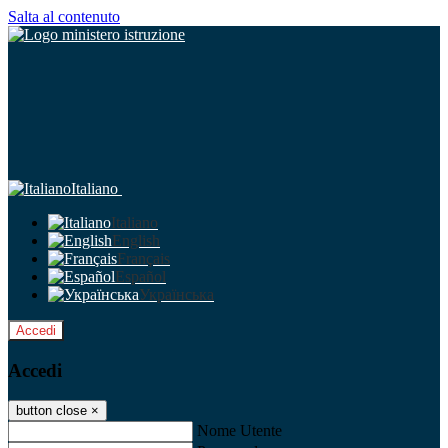
Salta al contenuto
Italiano
Italiano
English
Français
Español
Українська
Accedi
Accedi
button close
×
Nome Utente