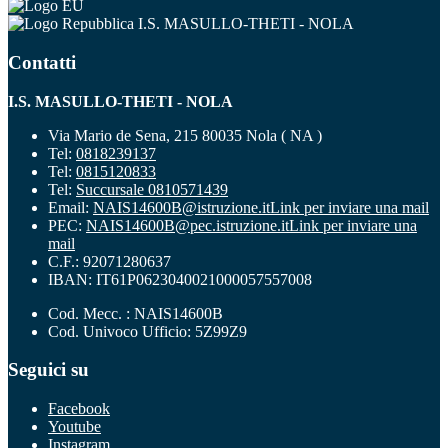
I.S. MASULLO-THETI - NOLA
Contatti
I.S. MASULLO-THETI - NOLA
Via Mario de Sena, 215 80035 Nola ( NA )
Tel:
0818239137
Tel:
0815120833
Tel:
Succursale 0810571439
Email:
NAIS14600B@istruzione.it
Link per inviare una mail
PEC:
NAIS14600B@pec.istruzione.it
Link per inviare una
mail
C.F.: 92071280637
IBAN: IT61P0623040021000057557008
Cod. Mecc. : NAIS14600B
Cod. Univoco Ufficio: 5Z99Z9
Seguici su
Facebook
Youtube
Instagram