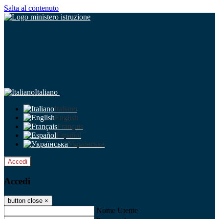
Salta al contenuto
Italiano
Italiano
English
Français
Español
Українська
Accedi
Accedi
button close
×
Nome Utente