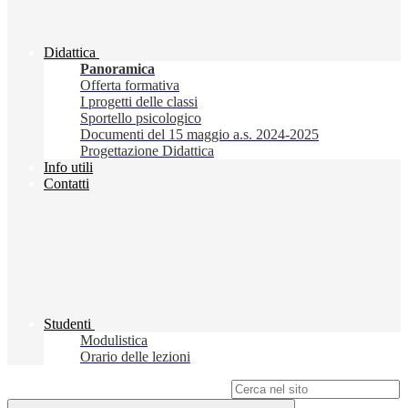
Didattica
Panoramica
Offerta formativa
I progetti delle classi
Sportello psicologico
Documenti del 15 maggio a.s. 2024-2025
Progettazione Didattica
Info utili
Contatti
Studenti
Modulistica
Orario delle lezioni
Campo di ricerca per le pagine del sito