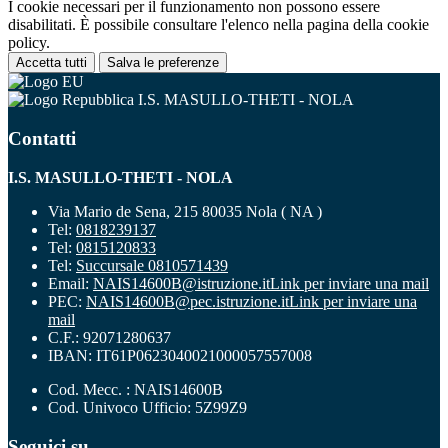
I cookie necessari per il funzionamento non possono essere
disabilitati. È possibile consultare l'elenco nella pagina della cookie
policy.
Accetta tutti
Salva le preferenze
I.S. MASULLO-THETI - NOLA
Contatti
I.S. MASULLO-THETI - NOLA
Via Mario de Sena, 215 80035 Nola ( NA )
Tel:
0818239137
Tel:
0815120833
Tel:
Succursale 0810571439
Email:
NAIS14600B@istruzione.it
Link per inviare una mail
PEC:
NAIS14600B@pec.istruzione.it
Link per inviare una
mail
C.F.: 92071280637
IBAN: IT61P0623040021000057557008
Cod. Mecc. : NAIS14600B
Cod. Univoco Ufficio: 5Z99Z9
Seguici su