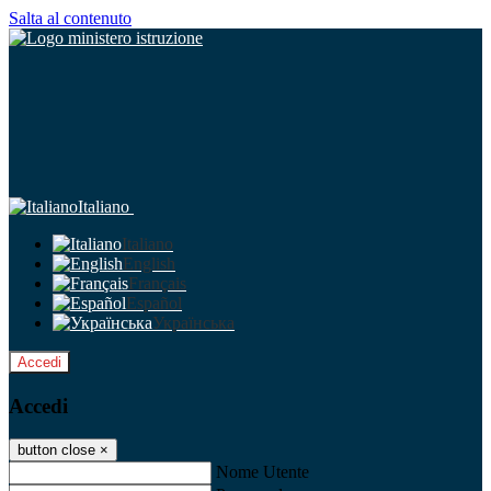
Salta al contenuto
Italiano
Italiano
English
Français
Español
Українська
Accedi
Accedi
button close
×
Nome Utente