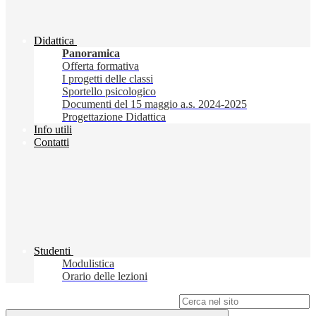
Didattica
Panoramica
Offerta formativa
I progetti delle classi
Sportello psicologico
Documenti del 15 maggio a.s. 2024-2025
Progettazione Didattica
Info utili
Contatti
Studenti
Modulistica
Orario delle lezioni
Campo di ricerca per le pagine del sito