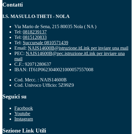
Contatti
I.S. MASULLO-THETI - NOLA
Via Mario de Sena, 215 80035 Nola ( NA )
Tel:
0818239137
Tel:
0815120833
Tel:
Succursale 0810571439
Email:
NAIS14600B@istruzione.it
Link per inviare una mail
PEC:
NAIS14600B@pec.istruzione.it
Link per inviare una
mail
C.F.: 92071280637
IBAN: IT61P0623040021000057557008
Cod. Mecc. : NAIS14600B
Cod. Univoco Ufficio: 5Z99Z9
Seguici su
Facebook
Youtube
Instagram
Sezione Link Utili