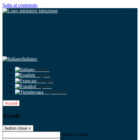
Salta al contenuto
Italiano
Italiano
English
Français
Español
Українська
Accedi
Accedi
button close
×
Nome Utente