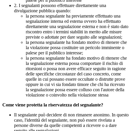
palese per il pubblico interesse
2. I segnalanti possono effettuare direttamente una
divulgazione pubblica quando:
la persona segnalante ha previamente effettuato una
segnalazione interna ed esterna ovvero ha effettuato
direttamente una segnalazione esterna e non è stato dato
riscontro entro i termini stabiliti in merito alle misure
previste o adottate per dare seguito alle segnalazioni;
la persona segnalante ha fondato motivo di ritenere che
la violazione possa costituire un pericolo imminente o
palese per il pubblico interesse;
la persona segnalante ha fondato motivo di ritenere che
la segnalazione esterna possa comportare il rischio di
ritorsioni o possa non avere efficace seguito in ragione
delle specifiche circostanze del caso concreto, come
quelle in cui possano essere occultate o distrutte prove
oppure in cui vi sia fondato timore che chi ha ricevuto
la segnalazione possa essere colluso con l'autore della
violazione o coinvolto nella violazione stessa
Come viene protetta la riservatezza del segnalante?
Il segnalante può decidere di non rimanere anonimo. In questo
caso, l'identità del segnalante, non può essere rivelata a
persone diverse da quelle competenti a ricevere o a dare
seguito alle segnalazioni