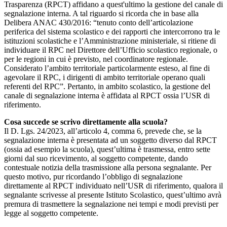
Trasparenza (RPCT) affidano a quest'ultimo la gestione del canale di
segnalazione interna. A tal riguardo si ricorda che in base alla
Delibera ANAC 430/2016: “tenuto conto dell’articolazione
periferica del sistema scolastico e dei rapporti che intercorrono tra le
istituzioni scolastiche e l’Amministrazione ministeriale, si ritiene di
individuare il RPC nel Direttore dell’Ufficio scolastico regionale, o
per le regioni in cui è previsto, nel coordinatore regionale.
Considerato l’ambito territoriale particolarmente esteso, al fine di
agevolare il RPC, i dirigenti di ambito territoriale operano quali
referenti del RPC”. Pertanto, in ambito scolastico, la gestione del
canale di segnalazione interna è affidata al RPCT ossia l’USR di
riferimento.
Cosa succede se scrivo direttamente alla scuola?
Il D. Lgs. 24/2023, all’articolo 4, comma 6, prevede che, se la
segnalazione interna è presentata ad un soggetto diverso dal RPCT
(ossia ad esempio la scuola), quest’ultima è trasmessa, entro sette
giorni dal suo ricevimento, al soggetto competente, dando
contestuale notizia della trasmissione alla persona segnalante. Per
questo motivo, pur ricordando l’obbligo di segnalazione
direttamente al RPCT individuato nell’USR di riferimento, qualora il
segnalante scrivesse al presente Istituto Scolastico, quest’ultimo avrà
premura di trasmettere la segnalazione nei tempi e modi previsti per
legge al soggetto competente.