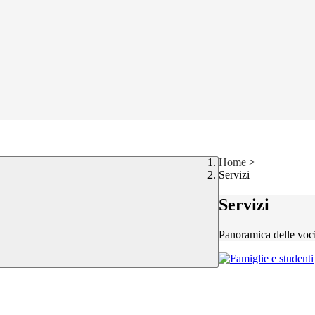
Home
>
Servizi
Servizi
Panoramica delle voc