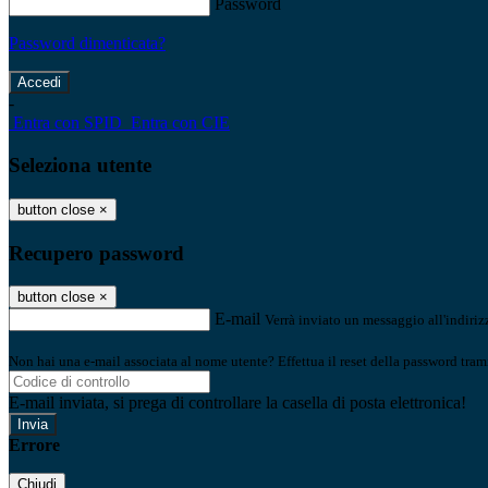
Password
Password dimenticata?
-
Entra con SPID
Entra con CIE
Seleziona utente
button close
×
Recupero password
button close
×
E-mail
Verrà inviato un messaggio all'indirizz
Non hai una e-mail associata al nome utente? Effettua il reset della password tram
E-mail inviata, si prega di controllare la casella di posta elettronica!
Errore
Chiudi