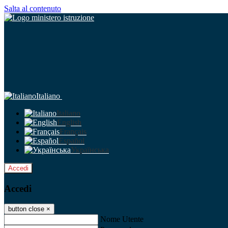
Salta al contenuto
Italiano
Italiano
English
Français
Español
Українська
Accedi
Accedi
button close
×
Nome Utente