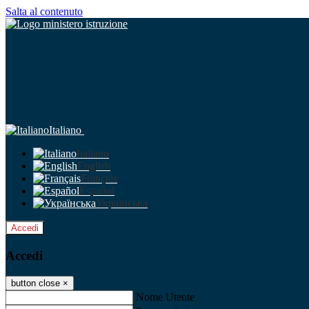
Salta al contenuto
Italiano
Italiano
English
Français
Español
Українська
Accedi
Accedi
button close
×
Nome Utente