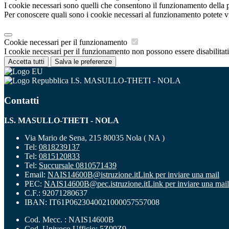
I cookie necessari sono quelli che consentono il funzionamento della pi
Per conoscere quali sono i cookie necessari al funzionamento potete v
Cookie necessari per il funzionamento
I cookie necessari per il funzionamento non possono essere disabilitati.
Accetta tutti
Salva le preferenze
I.S. MASULLO-THETI - NOLA
Contatti
I.S. MASULLO-THETI - NOLA
Via Mario de Sena, 215 80035 Nola ( NA )
Tel:
0818239137
Tel:
0815120833
Tel:
Succursale 0810571439
Email:
NAIS14600B@istruzione.it
Link per inviare una mail
PEC:
NAIS14600B@pec.istruzione.it
Link per inviare una mail
C.F.: 92071280637
IBAN: IT61P0623040021000057557008
Cod. Mecc. : NAIS14600B
Cod. Univoco Ufficio: 5Z99Z9