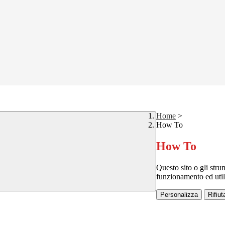
Home
>
How To
How To
Questo sito o gli stru
funzionamento ed utili 
Personalizza
Rifiuta