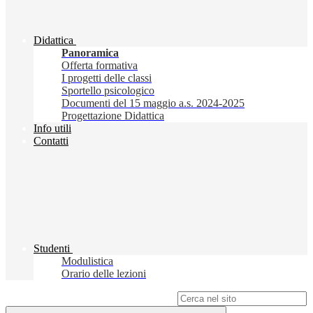
Didattica
Panoramica
Offerta formativa
I progetti delle classi
Sportello psicologico
Documenti del 15 maggio a.s. 2024-2025
Progettazione Didattica
Info utili
Contatti
Studenti
Modulistica
Orario delle lezioni
Campo di ricerca per le pagine del sito