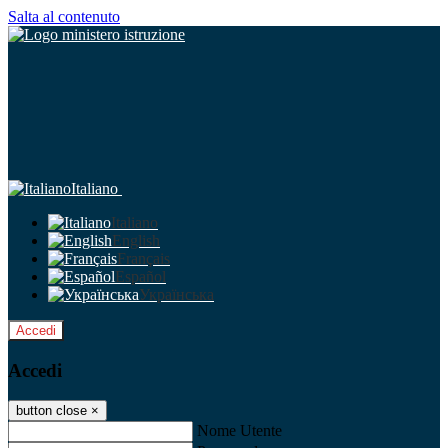
Salta al contenuto
Italiano
Italiano
English
Français
Español
Українська
Accedi
Accedi
button close
×
Nome Utente