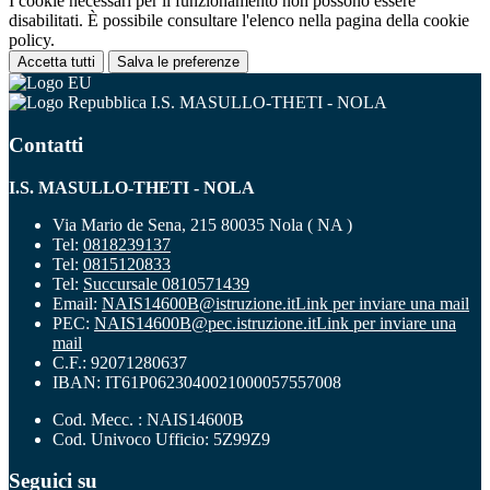
I cookie necessari per il funzionamento non possono essere
disabilitati. È possibile consultare l'elenco nella pagina della cookie
policy.
Accetta tutti
Salva le preferenze
I.S. MASULLO-THETI - NOLA
Contatti
I.S. MASULLO-THETI - NOLA
Via Mario de Sena, 215 80035 Nola ( NA )
Tel:
0818239137
Tel:
0815120833
Tel:
Succursale 0810571439
Email:
NAIS14600B@istruzione.it
Link per inviare una mail
PEC:
NAIS14600B@pec.istruzione.it
Link per inviare una
mail
C.F.: 92071280637
IBAN: IT61P0623040021000057557008
Cod. Mecc. : NAIS14600B
Cod. Univoco Ufficio: 5Z99Z9
Seguici su