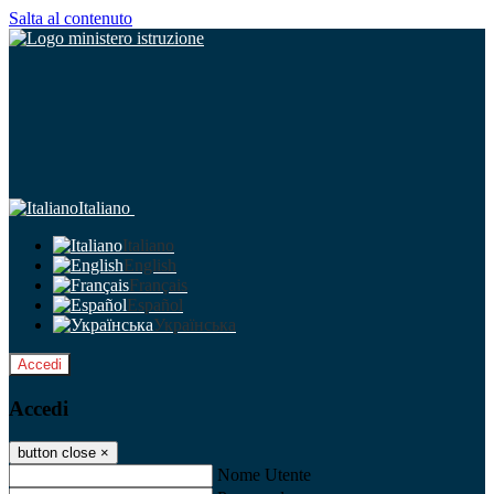
Salta al contenuto
Italiano
Italiano
English
Français
Español
Українська
Accedi
Accedi
button close
×
Nome Utente