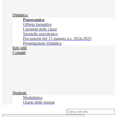
Didattica
Panoramica
Offerta formativa
I progetti delle classi
Sportello psicologico
Documenti del 15 maggio a.s. 2024-2025
Progettazione Didattica
Info utili
Contatti
Studenti
Modulistica
Orario delle lezioni
Campo di ricerca per le pagine del sito