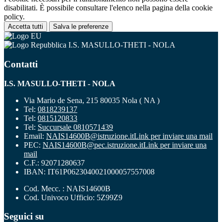
disabilitati. È possibile consultare l'elenco nella pagina della cookie
policy.
Accetta tutti
Salva le preferenze
I.S. MASULLO-THETI - NOLA
Contatti
I.S. MASULLO-THETI - NOLA
Via Mario de Sena, 215 80035 Nola ( NA )
Tel:
0818239137
Tel:
0815120833
Tel:
Succursale 0810571439
Email:
NAIS14600B@istruzione.it
Link per inviare una mail
PEC:
NAIS14600B@pec.istruzione.it
Link per inviare una
mail
C.F.: 92071280637
IBAN: IT61P0623040021000057557008
Cod. Mecc. : NAIS14600B
Cod. Univoco Ufficio: 5Z99Z9
Seguici su