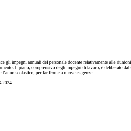
isce gli impegni annuali del personale docente relativamente alle riunioni
nsegnamento. Il piano, comprensivo degli impegni di lavoro, è deliberato d
ell’anno scolastico, per far fronte a nuove esigenze.
23-2024