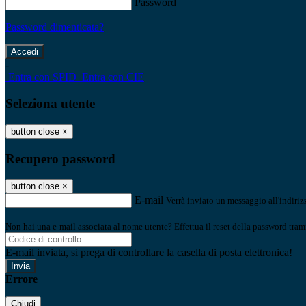
Password
Password dimenticata?
-
Entra con SPID
Entra con CIE
Seleziona utente
button close
×
Recupero password
button close
×
E-mail
Verrà inviato un messaggio all'indirizz
Non hai una e-mail associata al nome utente? Effettua il reset della password tram
E-mail inviata, si prega di controllare la casella di posta elettronica!
Errore
Chiudi