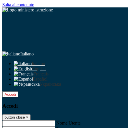
Salta al contenuto
Italiano
Italiano
English
Français
Español
Українська
Accedi
Accedi
button close
×
Nome Utente