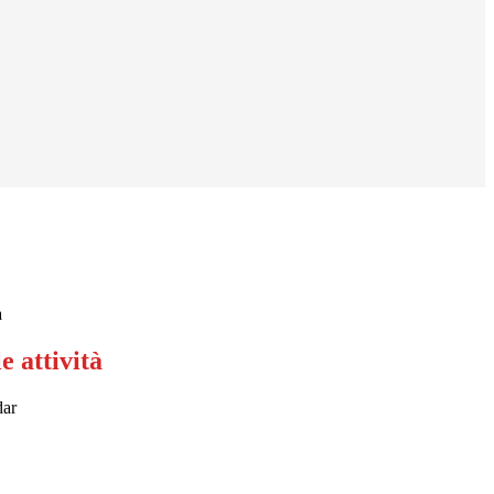
à
 attività