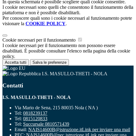
In questa schermata è possibile scegliere quali cookie consentire.
I cookie necessari sono quelli che consentono il funzionamento della
piattaforma e non è possibile disabilitarli.
Per conoscere quali sono i cookie necessari al funzionamento potete
visionare la
COOKIE POLICY
.
Cookie necessari per il funzionamento
I cookie necessari per il funzionamento non possono essere
disabilitati. È possibile consultare l'elenco nella pagina della cookie
policy.
Accetta tutti
Salva le preferenze
I.S. MASULLO-THETI - NOLA
Contatti
I.S. MASULLO-THETI - NOLA
Via Mario de Sena, 215 80035 Nola ( NA )
Tel:
0818239137
Tel:
0815120833
Tel:
Succursale 0810571439
Email:
NAIS14600B@istruzione.it
Link per inviare una mail
PEC:
NAIS14600B@pec.istruzione.it
Link per inviare una