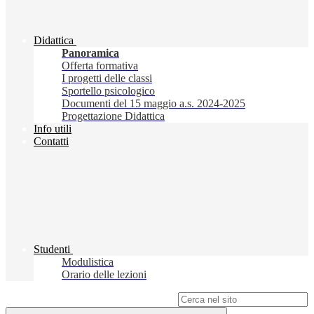
Didattica
Panoramica
Offerta formativa
I progetti delle classi
Sportello psicologico
Documenti del 15 maggio a.s. 2024-2025
Progettazione Didattica
Info utili
Contatti
Studenti
Modulistica
Orario delle lezioni
Campo di ricerca per le pagine del sito