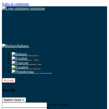
Salta al contenuto
Italiano
Italiano
English
Français
Español
Українська
Accedi
Accedi
button close
×
Nome Utente