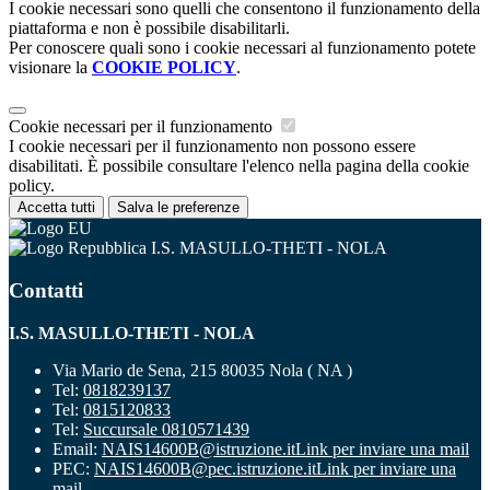
I cookie necessari sono quelli che consentono il funzionamento della
piattaforma e non è possibile disabilitarli.
Per conoscere quali sono i cookie necessari al funzionamento potete
visionare la
COOKIE POLICY
.
Cookie necessari per il funzionamento
I cookie necessari per il funzionamento non possono essere
disabilitati. È possibile consultare l'elenco nella pagina della cookie
policy.
Accetta tutti
Salva le preferenze
I.S. MASULLO-THETI - NOLA
Contatti
I.S. MASULLO-THETI - NOLA
Via Mario de Sena, 215 80035 Nola ( NA )
Tel:
0818239137
Tel:
0815120833
Tel:
Succursale 0810571439
Email:
NAIS14600B@istruzione.it
Link per inviare una mail
PEC:
NAIS14600B@pec.istruzione.it
Link per inviare una
mail