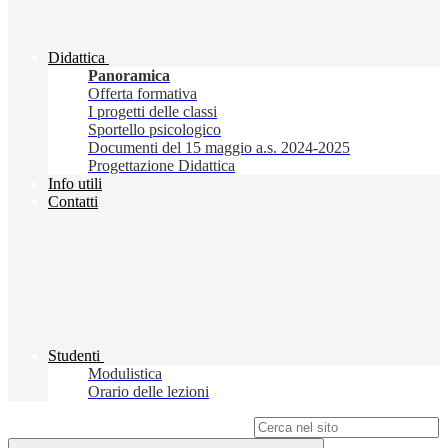
Didattica
Panoramica
Offerta formativa
I progetti delle classi
Sportello psicologico
Documenti del 15 maggio a.s. 2024-2025
Progettazione Didattica
Info utili
Contatti
Studenti
Modulistica
Orario delle lezioni
Campo di ricerca per le pagine del sito