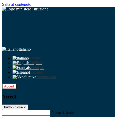
Salta al contenuto
Italiano
Italiano
English
Français
Español
Українська
Accedi
Accedi
button close
×
Nome Utente