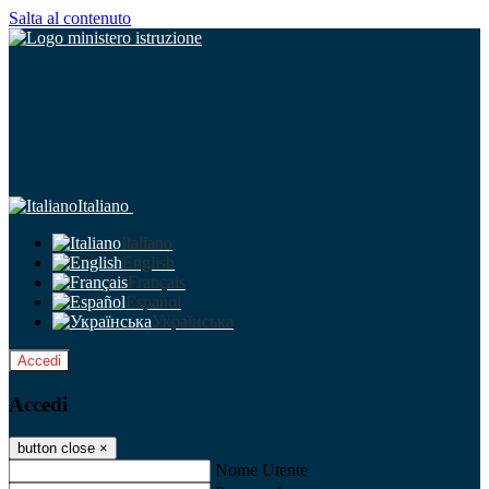
Salta al contenuto
Italiano
Italiano
English
Français
Español
Українська
Accedi
Accedi
button close
×
Nome Utente