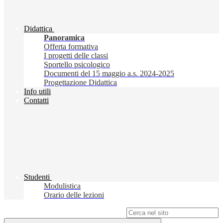
Didattica
Panoramica
Offerta formativa
I progetti delle classi
Sportello psicologico
Documenti del 15 maggio a.s. 2024-2025
Progettazione Didattica
Info utili
Contatti
Studenti
Modulistica
Orario delle lezioni
Campo di ricerca per le pagine del sito