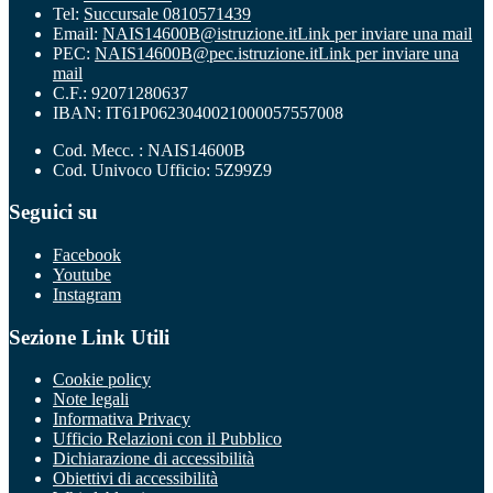
Tel:
Succursale 0810571439
Email:
NAIS14600B@istruzione.it
Link per inviare una mail
PEC:
NAIS14600B@pec.istruzione.it
Link per inviare una
mail
C.F.: 92071280637
IBAN: IT61P0623040021000057557008
Cod. Mecc. : NAIS14600B
Cod. Univoco Ufficio: 5Z99Z9
Seguici su
Facebook
Youtube
Instagram
Sezione Link Utili
Cookie policy
Note legali
Informativa Privacy
Ufficio Relazioni con il Pubblico
Dichiarazione di accessibilità
Obiettivi di accessibilità