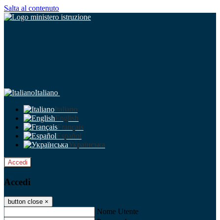
Salta al contenuto
Italiano
Italiano
English
Français
Español
Українська
Accedi
Accedi
button close
×
Nome Utente