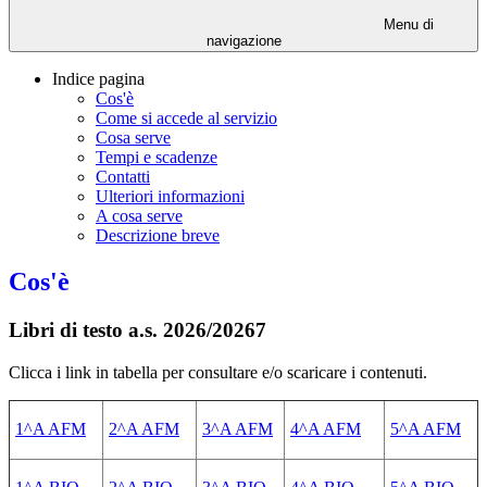
Menu di
navigazione
Indice pagina
Cos'è
Come si accede al servizio
Cosa serve
Tempi e scadenze
Contatti
Ulteriori informazioni
A cosa serve
Descrizione breve
Cos'è
Libri di testo a.s. 2026/20267
Clicca i link in tabella per consultare e/o scaricare i contenuti.
1^A AFM
2^A AFM
3^A AFM
4^A AFM
5^A AFM