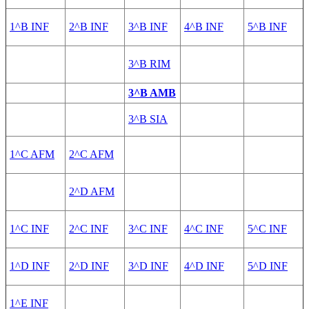
1^B INF
2^B INF
3^B INF
4^B INF
5^B INF
3^B RIM
3^B AMB
3^B SIA
1^C AFM
2^C AFM
2^D AFM
1^C INF
2^C INF
3^C INF
4^C INF
5^C INF
1^D INF
2^D INF
3^D INF
4^D INF
5^D INF
1^E INF