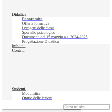
Didattica
Panoramica
Offerta formativa
I progetti delle classi
Sportello psicologico
Documenti del 15 maggio a.s. 2024-2025
Progettazione Didattica
Info utili
Contatti
Studenti
Modulistica
Orario delle lezioni
Campo di ricerca per le pagine del sito