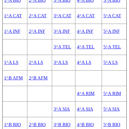
1^A BIO
2^A BIO
3^A BIO
4^A BIO
5^A BIO
1^A CAT
2^A CAT
3^A CAT
4^A CAT
5^A CAT
1^A INF
2^A INF
3^A INF
4^A INF
5^A INF
3^A TEL
4^A TEL
5^A TEL
1^A LS
2^A LS
3^A LS
4^A LS
5^A LS
1^B AFM
2^B AFM
4^A RIM
5^A RIM
3^A SIA
4^A SIA
5^A SIA
1^B BIO
2^B BIO
3^B BIO
4^B BIO
5^B BIO