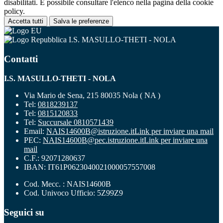
disabilitati. È possibile consultare l'elenco nella pagina della cookie
policy.
Accetta tutti
Salva le preferenze
I.S. MASULLO-THETI - NOLA
Contatti
I.S. MASULLO-THETI - NOLA
Via Mario de Sena, 215 80035 Nola ( NA )
Tel:
0818239137
Tel:
0815120833
Tel:
Succursale 0810571439
Email:
NAIS14600B@istruzione.it
Link per inviare una mail
PEC:
NAIS14600B@pec.istruzione.it
Link per inviare una
mail
C.F.: 92071280637
IBAN: IT61P0623040021000057557008
Cod. Mecc. : NAIS14600B
Cod. Univoco Ufficio: 5Z99Z9
Seguici su