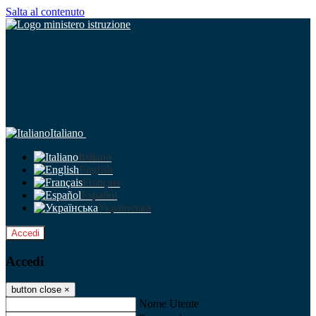
Salta al contenuto
Italiano
Italiano
English
Français
Español
Українська
Accedi
Accedi
button close
×
Nome Utente