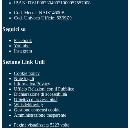
IBAN: IT61P0623040021000057557008
Cod. Mecc. : NAIS14600B
Cod. Univoco Ufficio: 5Z99Z9
Seguici su
Facebook
Youtube
Instagram
Sezione Link Utili
Cookie policy
Note legali
Informativa Privacy
Ufficio Relazioni con il Pubblico
Dichiarazione di accessibilità
Obiettivi di accessibilità
Whistleblowing
Gestione consensi cookie
Amministrazione trasparente
Pagina visualizzata
5223
volte