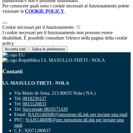
piattaforma e non è possibile disabilitarli.
Per conoscere quali sono i cookie necessari al funzionamento potete
visionare la
COOKIE POLICY
.
Cookie necessari per il funzionamento
I cookie necessari per il funzionamento non possono essere
disabilitati. È possibile consultare l'elenco nella pagina della cookie
policy.
Accetta tutti
Salva le preferenze
I.S. MASULLO-THETI - NOLA
Contatti
I.S. MASULLO-THETI - NOLA
Via Mario de Sena, 215 80035 Nola ( NA )
Tel:
0818239137
Tel:
0815120833
Tel:
Succursale 0810571439
Email:
NAIS14600B@istruzione.it
Link per inviare una mail
PEC:
NAIS14600B@pec.istruzione.it
Link per inviare una
mail
C.F.: 92071280637