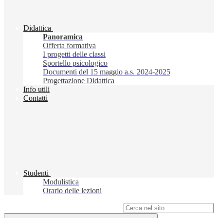
Didattica
Panoramica
Offerta formativa
I progetti delle classi
Sportello psicologico
Documenti del 15 maggio a.s. 2024-2025
Progettazione Didattica
Info utili
Contatti
Studenti
Modulistica
Orario delle lezioni
Campo di ricerca per le pagine del sito