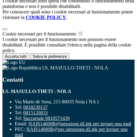
I cookie necessari sono quelli che consentono il funzionamento della
piattaforma e non è possibile disabilitarli.
Per conoscere quali sono i cookie necessari al funzionamento potete
visionare la
COOKIE POLICY
.
Cookie necessari per il funzionamento
I cookie necessari per il funzionamento non possono essere
disabilitati. È possibile consultare l'elenco nella pagina della cookie
policy.
Accetta tutti
Salva le preferenze
I.S. MASULLO-THETI - NOLA
Contatti
I.S. MASULLO-THETI - NOLA
Via Mario de Sena, 215 80035 Nola ( NA )
Tel:
0818239137
Tel:
0815120833
Tel:
Succursale 0810571439
Email:
NAIS14600B@istruzione.it
Link per inviare una mail
PEC:
NAIS14600B@pec.istruzione.it
Link per inviare una
mail