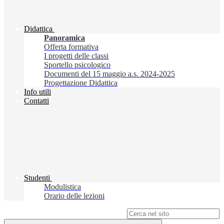
Didattica
Panoramica
Offerta formativa
I progetti delle classi
Sportello psicologico
Documenti del 15 maggio a.s. 2024-2025
Progettazione Didattica
Info utili
Contatti
Studenti
Modulistica
Orario delle lezioni
Campo di ricerca per le pagine del sito