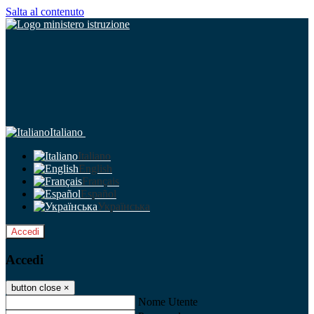
Salta al contenuto
Italiano
Italiano
English
Français
Español
Українська
Accedi
Accedi
button close
×
Nome Utente