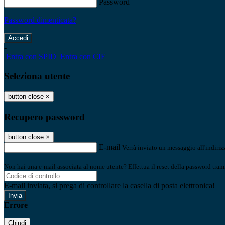
Password
Password dimenticata?
-
Entra con SPID
Entra con CIE
Seleziona utente
button close
×
Recupero password
button close
×
E-mail
Verrà inviato un messaggio all'indirizz
Non hai una e-mail associata al nome utente? Effettua il reset della password tram
E-mail inviata, si prega di controllare la casella di posta elettronica!
Errore
Chiudi