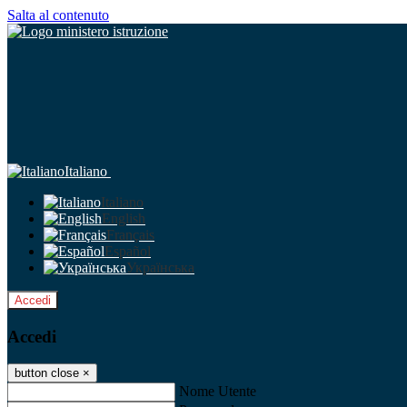
Salta al contenuto
Italiano
Italiano
English
Français
Español
Українська
Accedi
Accedi
button close
×
Nome Utente