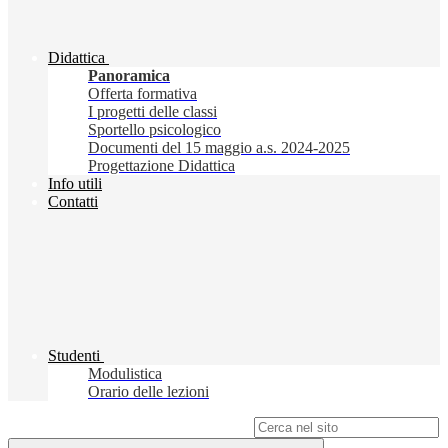
Didattica
Panoramica
Offerta formativa
I progetti delle classi
Sportello psicologico
Documenti del 15 maggio a.s. 2024-2025
Progettazione Didattica
Info utili
Contatti
Studenti
Modulistica
Orario delle lezioni
Campo di ricerca per le pagine del sito