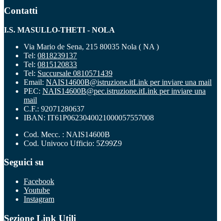
Contatti
I.S. MASULLO-THETI - NOLA
Via Mario de Sena, 215 80035 Nola ( NA )
Tel:
0818239137
Tel:
0815120833
Tel:
Succursale 0810571439
Email:
NAIS14600B@istruzione.it
Link per inviare una mail
PEC:
NAIS14600B@pec.istruzione.it
Link per inviare una
mail
C.F.: 92071280637
IBAN: IT61P0623040021000057557008
Cod. Mecc. : NAIS14600B
Cod. Univoco Ufficio: 5Z99Z9
Seguici su
Facebook
Youtube
Instagram
Sezione Link Utili