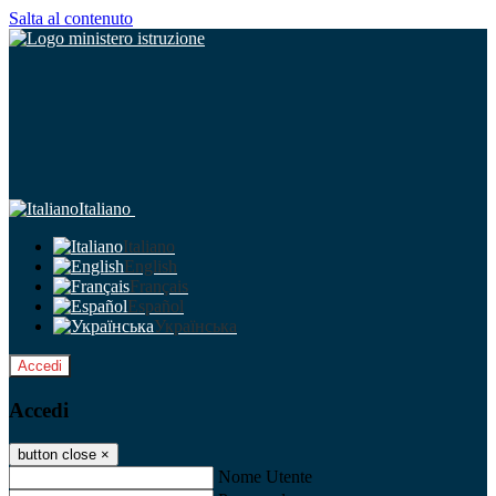
Salta al contenuto
Italiano
Italiano
English
Français
Español
Українська
Accedi
Accedi
button close
×
Nome Utente