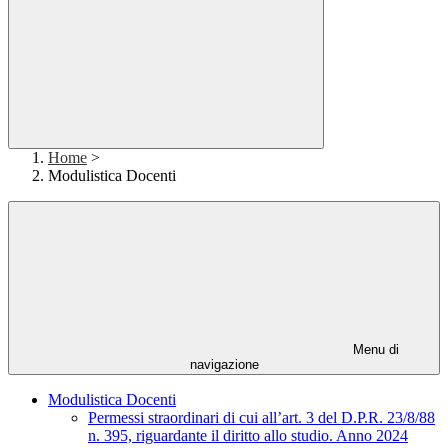
Home
>
Modulistica Docenti
Menu di
navigazione
Modulistica Docenti
Permessi straordinari di cui all’art. 3 del D.P.R. 23/8/88
n. 395, riguardante il diritto allo studio. Anno 2024