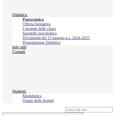
Didattica
Panoramica
Offerta formativa
I progetti delle classi
Sportello psicologico
Documenti del 15 maggio a.s. 2024-2025
Progettazione Didattica
Info utili
Contatti
Studenti
Modulistica
Orario delle lezioni
Campo di ricerca per le pagine del sito