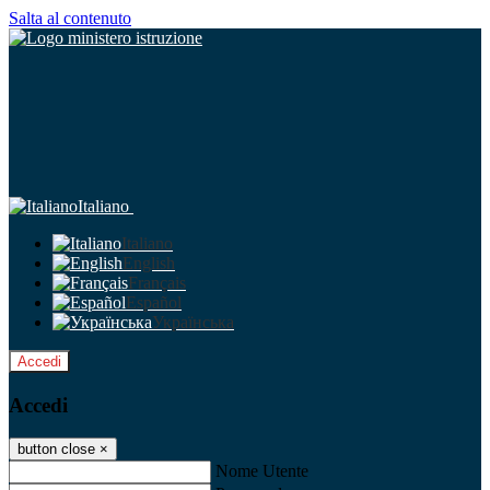
Salta al contenuto
Italiano
Italiano
English
Français
Español
Українська
Accedi
Accedi
button close
×
Nome Utente