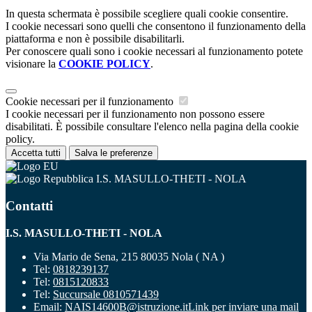
In questa schermata è possibile scegliere quali cookie consentire.
I cookie necessari sono quelli che consentono il funzionamento della
piattaforma e non è possibile disabilitarli.
Per conoscere quali sono i cookie necessari al funzionamento potete
visionare la
COOKIE POLICY
.
Cookie necessari per il funzionamento
I cookie necessari per il funzionamento non possono essere
disabilitati. È possibile consultare l'elenco nella pagina della cookie
policy.
Accetta tutti
Salva le preferenze
I.S. MASULLO-THETI - NOLA
Contatti
I.S. MASULLO-THETI - NOLA
Via Mario de Sena, 215 80035 Nola ( NA )
Tel:
0818239137
Tel:
0815120833
Tel:
Succursale 0810571439
Email:
NAIS14600B@istruzione.it
Link per inviare una mail