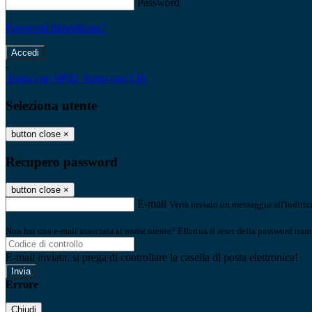
Password
Password dimenticata?
-
Entra con SPID
Entra con CIE
Seleziona utente
button close
×
Recupero password
button close
×
E-mail
Verrà inviato un messaggio all'indirizz
Non hai una e-mail associata al nome utente? Effettua il reset della password tram
E-mail inviata, si prega di controllare la casella di posta elettronica!
Errore
Chiudi