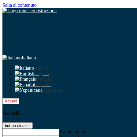
Salta al contenuto
Italiano
Italiano
English
Français
Español
Українська
Accedi
Accedi
button close
×
Nome Utente