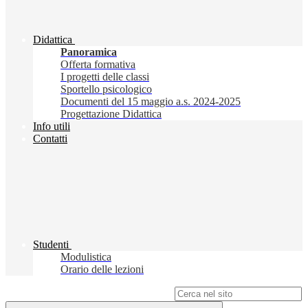
Didattica
Panoramica
Offerta formativa
I progetti delle classi
Sportello psicologico
Documenti del 15 maggio a.s. 2024-2025
Progettazione Didattica
Info utili
Contatti
Studenti
Modulistica
Orario delle lezioni
Campo di ricerca per le pagine del sito