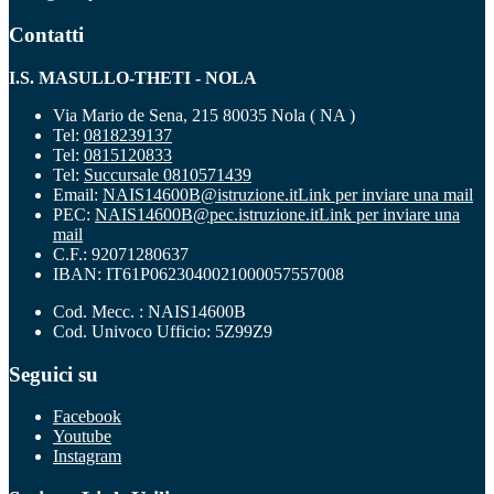
Contatti
I.S. MASULLO-THETI - NOLA
Via Mario de Sena, 215 80035 Nola ( NA )
Tel:
0818239137
Tel:
0815120833
Tel:
Succursale 0810571439
Email:
NAIS14600B@istruzione.it
Link per inviare una mail
PEC:
NAIS14600B@pec.istruzione.it
Link per inviare una
mail
C.F.: 92071280637
IBAN: IT61P0623040021000057557008
Cod. Mecc. : NAIS14600B
Cod. Univoco Ufficio: 5Z99Z9
Seguici su
Facebook
Youtube
Instagram