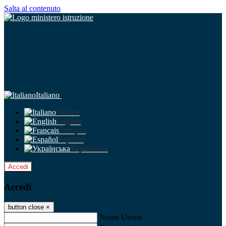
Salta al contenuto
Italiano
Italiano
English
Français
Español
Українська
Accedi
Accedi
button close
×
Nome Utente