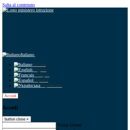
Salta al contenuto
Italiano
Italiano
English
Français
Español
Українська
Accedi
Accedi
button close
×
Nome Utente