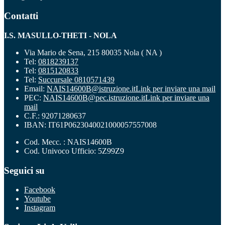
Contatti
I.S. MASULLO-THETI - NOLA
Via Mario de Sena, 215 80035 Nola ( NA )
Tel:
0818239137
Tel:
0815120833
Tel:
Succursale 0810571439
Email:
NAIS14600B@istruzione.it
Link per inviare una mail
PEC:
NAIS14600B@pec.istruzione.it
Link per inviare una
mail
C.F.: 92071280637
IBAN: IT61P0623040021000057557008
Cod. Mecc. : NAIS14600B
Cod. Univoco Ufficio: 5Z99Z9
Seguici su
Facebook
Youtube
Instagram