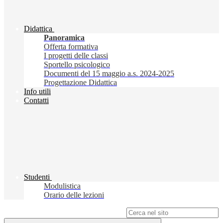
Didattica
Panoramica
Offerta formativa
I progetti delle classi
Sportello psicologico
Documenti del 15 maggio a.s. 2024-2025
Progettazione Didattica
Info utili
Contatti
Studenti
Modulistica
Orario delle lezioni
Campo di ricerca per le pagine del sito