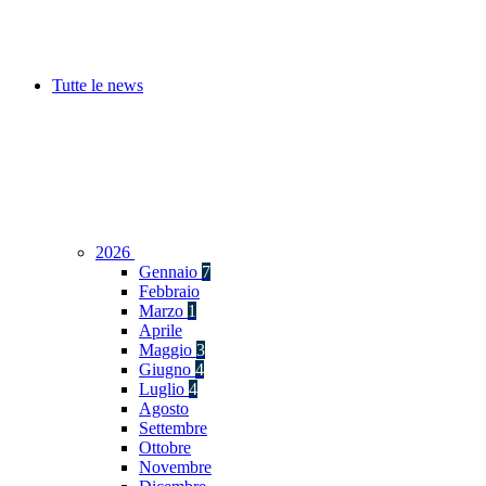
Tutte le news
2026
Gennaio
7
Febbraio
Marzo
1
Aprile
Maggio
3
Giugno
4
Luglio
4
Agosto
Settembre
Ottobre
Novembre