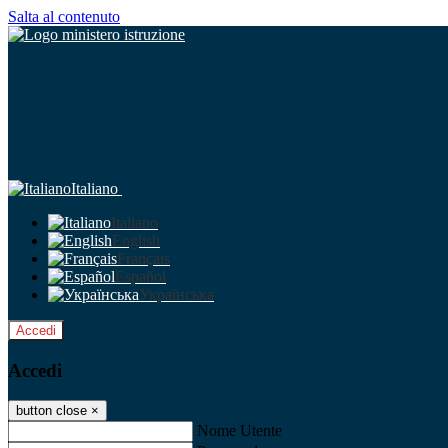
Salta al contenuto
Italiano
Italiano
English
Français
Español
Українська
Accedi
Accedi
button close
×
Nome Utente