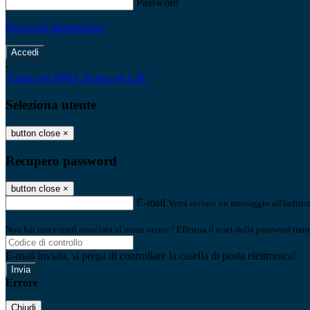
Password
Password dimenticata?
-
Entra con SPID
Entra con CIE
Seleziona utente
button close
×
Recupero password
button close
×
E-mail
Verrà inviato un messaggio all'indirizz
Non hai una e-mail associata al nome utente? Effettua il reset della password tram
E-mail inviata, si prega di controllare la casella di posta elettronica!
Errore
Chiudi