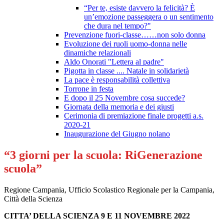
“Per te, esiste davvero la felicità? È
un’emozione passeggera o un sentimento
che dura nel tempo?"
Prevenzione fuori-classe……non solo donna
Evoluzione dei ruoli uomo-donna nelle
dinamiche relazionali
Aldo Onorati "Lettera al padre"
Pigotta in classe .... Natale in solidarietà
La pace è responsabilità collettiva
Torrone in festa
E dopo il 25 Novembre cosa succede?
Giornata della memoria e dei giusti
Cerimonia di premiazione finale progetti a.s.
2020-21
Inaugurazione del Giugno nolano
“3 giorni per la scuola: RiGenerazione
scuola”
Regione Campania, Ufficio Scolastico Regionale per la Campania,
Città della Scienza
CITTA’ DELLA SCIENZA 9 E 11 NOVEMBRE 2022