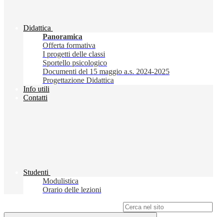
Didattica
Panoramica
Offerta formativa
I progetti delle classi
Sportello psicologico
Documenti del 15 maggio a.s. 2024-2025
Progettazione Didattica
Info utili
Contatti
Studenti
Modulistica
Orario delle lezioni
Campo di ricerca per le pagine del sito