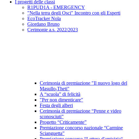
I progetti delle classi
R1PUD1A - EMERGENCY
"Nella terra degli Osci" Incontro con gli Esperti
EcoTracker Nola
Giordano Bruno
Cerimonie a.s. 2022/2023
Cerimonia di premiazione "Il nuovo logo del
Masullo-Theti"
A “scuola” di felicità
"Per non dimenticare"
Festa degli alberi
Cerimonia di premiazione “Penne e video
sconosciuti”
Progetto “Criticamente”
Premiazione concorso nazionale “Carmine
Scianguetta”
Premiazione concorso “Lettera d'amicizia“