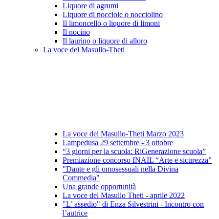
Liquore di agrumi
Liquore di nocciole o nocciolino
Il limoncello o liquore di limoni
Il nocino
Il laurino o liquore di alloro
La voce del Masullo-Theti
La voce del Masullo-Theti Marzo 2023
Lampedusa 29 settembre - 3 ottobre
“3 giorni per la scuola: RiGenerazione scuola”
Premiazione concorso INAIL “Arte e sicurezza”
"Dante e gli omosessuali nella Divina
Commedia"
Una grande opportunità
La voce del Masullo Theti - aprile 2022
"L’ assedio" di Enza Silvestrini - Incontro con
l’autrice