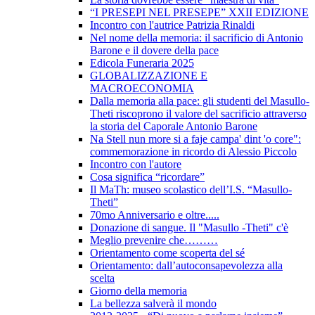
“I PRESEPI NEL PRESEPE” XXII EDIZIONE
Incontro con l'autrice Patrizia Rinaldi
Nel nome della memoria: il sacrificio di Antonio
Barone e il dovere della pace
Edicola Funeraria 2025
GLOBALIZZAZIONE E
MACROECONOMIA
Dalla memoria alla pace: gli studenti del Masullo-
Theti riscoprono il valore del sacrificio attraverso
la storia del Caporale Antonio Barone
Na Stell nun more si a faje campa' dint 'o core":
commemorazione in ricordo di Alessio Piccolo
Incontro con l'autore
Cosa significa “ricordare”
Il MaTh: museo scolastico dell’I.S. “Masullo-
Theti”
70mo Anniversario e oltre.....
Donazione di sangue. Il "Masullo -Theti" c'è
Meglio prevenire che………
Orientamento come scoperta del sé
Orientamento: dall’autoconsapevolezza alla
scelta
Giorno della memoria
La bellezza salverà il mondo