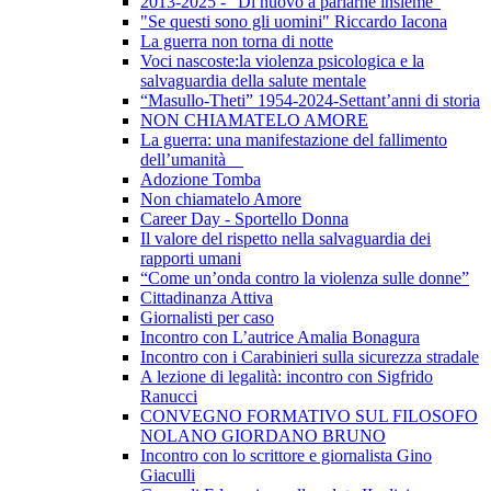
2013-2025 - “Di nuovo a parlarne insieme”
"Se questi sono gli uomini" Riccardo Iacona
La guerra non torna di notte
Voci nascoste:la violenza psicologica e la
salvaguardia della salute mentale
“Masullo-Theti” 1954-2024-Settant’anni di storia
NON CHIAMATELO AMORE
La guerra: una manifestazione del fallimento
dell’umanità
Adozione Tomba
Non chiamatelo Amore
Career Day - Sportello Donna
Il valore del rispetto nella salvaguardia dei
rapporti umani
“Come un’onda contro la violenza sulle donne”
Cittadinanza Attiva
Giornalisti per caso
Incontro con L’autrice Amalia Bonagura
Incontro con i Carabinieri sulla sicurezza stradale
A lezione di legalità: incontro con Sigfrido
Ranucci
CONVEGNO FORMATIVO SUL FILOSOFO
NOLANO GIORDANO BRUNO
Incontro con lo scrittore e giornalista Gino
Giaculli