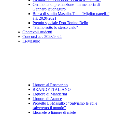
Cerimonia di premiazione - In memoria di
Gennaro Buonaguro
Borsa di studio Masullo-Theti “Miglior pagella”
a.s. 2020-2021
Premio speciale Don Tonino Bello
"Siamo sotto lo stesso cielo"
Onorevoli studenti
Concorsi a.s. 2023/2024
Li-Masullo
Liquore al Rosmarino
BRANDY ITALIANO
Liquore di Mandarini
Liquore di Arance
Progetto Li-Masullo : "Salviamo le api e
salveremo il mondo”
Idromele o liquore di miele