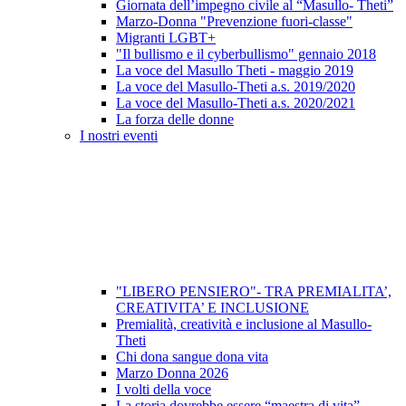
Giornata dell’impegno civile al “Masullo- Theti”
Marzo-Donna "Prevenzione fuori-classe"
Migranti LGBT+
"Il bullismo e il cyberbullismo" gennaio 2018
La voce del Masullo Theti - maggio 2019
La voce del Masullo-Theti a.s. 2019/2020
La voce del Masullo-Theti a.s. 2020/2021
La forza delle donne
I nostri eventi
"LIBERO PENSIERO"- TRA PREMIALITA’,
CREATIVITA’ E INCLUSIONE
Premialità, creatività e inclusione al Masullo-
Theti
Chi dona sangue dona vita
Marzo Donna 2026
I volti della voce
La storia dovrebbe essere “maestra di vita”