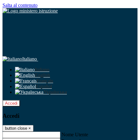
Salta al contenuto
Italiano
Italiano
English
Français
Español
Українська
Accedi
Accedi
button close
×
Nome Utente