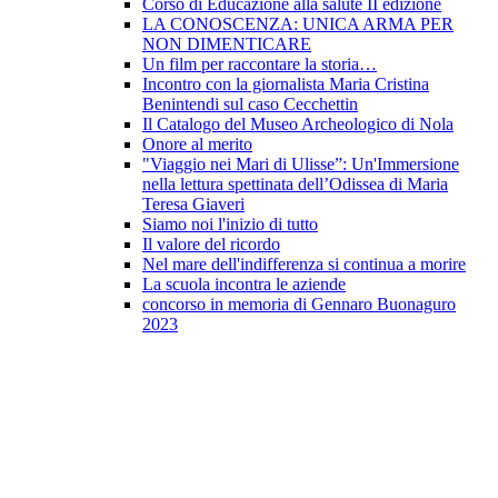
Corso di Educazione alla salute II edizione
LA CONOSCENZA: UNICA ARMA PER
NON DIMENTICARE
Un film per raccontare la storia…
Incontro con la giornalista Maria Cristina
Benintendi sul caso Cecchettin
Il Catalogo del Museo Archeologico di Nola
Onore al merito
"Viaggio nei Mari di Ulisse”: Un'Immersione
nella lettura spettinata dell’Odissea di Maria
Teresa Giaveri
Siamo noi l'inizio di tutto
Il valore del ricordo
Nel mare dell'indifferenza si continua a morire
La scuola incontra le aziende
concorso in memoria di Gennaro Buonaguro
2023