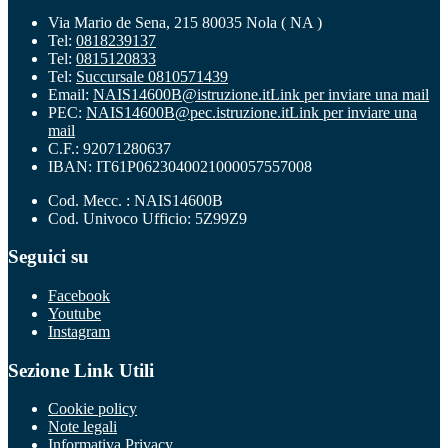
Via Mario de Sena, 215 80035 Nola ( NA )
Tel:
0818239137
Tel:
0815120833
Tel:
Succursale 0810571439
Email:
NAIS14600B@istruzione.it
Link per inviare una mail
PEC:
NAIS14600B@pec.istruzione.it
Link per inviare una
mail
C.F.: 92071280637
IBAN: IT61P0623040021000057557008
Cod. Mecc. : NAIS14600B
Cod. Univoco Ufficio: 5Z99Z9
Seguici su
Facebook
Youtube
Instagram
Sezione Link Utili
Cookie policy
Note legali
Informativa Privacy