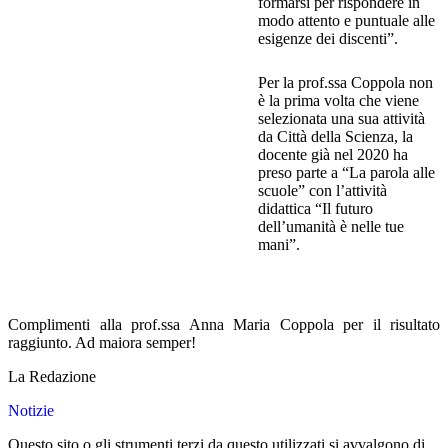
formarsi per rispondere in
modo attento e puntuale alle
esigenze dei discenti”.
Per la prof.ssa Coppola non
è la prima volta che viene
selezionata una sua attività
da Città della Scienza, la
docente già nel 2020 ha
preso parte a “La parola alle
scuole” con l’attività
didattica “Il futuro
dell’umanità è nelle tue
mani”.
Complimenti alla prof.ssa Anna Maria Coppola per il risultato
raggiunto. Ad maiora semper!
La Redazione
Notizie
Questo sito o gli strumenti terzi da questo utilizzati si avvalgono di