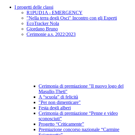
I progetti delle classi
R1PUD1A - EMERGENCY
"Nella terra degli Osci" Incontro con gli Esperti
EcoTracker Nola
Giordano Bruno
Cerimonie a.s. 2022/2023
Cerimonia di premiazione "Il nuovo logo del
Masullo-Theti"
A “scuola” di felicità
"Per non dimenticare"
Festa degli alberi
Cerimonia di premiazione “Penne e video
sconosciuti”
Progetto “Criticamente”
Premiazione concorso nazionale “Carmine
Scianguetta”