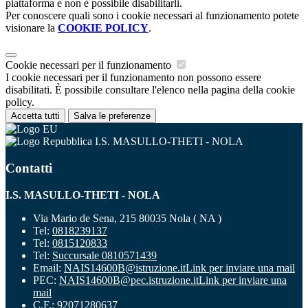
piattaforma e non è possibile disabilitarli.
Per conoscere quali sono i cookie necessari al funzionamento potete
visionare la
COOKIE POLICY
.
Cookie necessari per il funzionamento
I cookie necessari per il funzionamento non possono essere
disabilitati. È possibile consultare l'elenco nella pagina della cookie
policy.
Accetta tutti
Salva le preferenze
I.S. MASULLO-THETI - NOLA
Contatti
I.S. MASULLO-THETI - NOLA
Via Mario de Sena, 215 80035 Nola ( NA )
Tel:
0818239137
Tel:
0815120833
Tel:
Succursale 0810571439
Email:
NAIS14600B@istruzione.it
Link per inviare una mail
PEC:
NAIS14600B@pec.istruzione.it
Link per inviare una
mail
C.F.: 92071280637