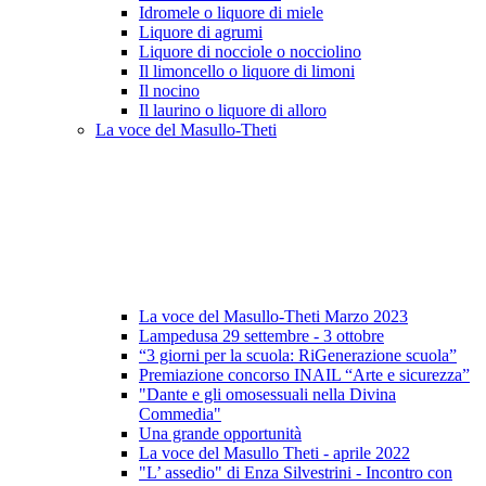
Idromele o liquore di miele
Liquore di agrumi
Liquore di nocciole o nocciolino
Il limoncello o liquore di limoni
Il nocino
Il laurino o liquore di alloro
La voce del Masullo-Theti
La voce del Masullo-Theti Marzo 2023
Lampedusa 29 settembre - 3 ottobre
“3 giorni per la scuola: RiGenerazione scuola”
Premiazione concorso INAIL “Arte e sicurezza”
"Dante e gli omosessuali nella Divina
Commedia"
Una grande opportunità
La voce del Masullo Theti - aprile 2022
"L’ assedio" di Enza Silvestrini - Incontro con