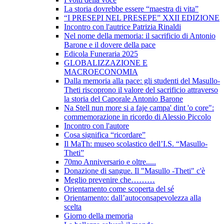
La storia dovrebbe essere “maestra di vita”
“I PRESEPI NEL PRESEPE” XXII EDIZIONE
Incontro con l'autrice Patrizia Rinaldi
Nel nome della memoria: il sacrificio di Antonio
Barone e il dovere della pace
Edicola Funeraria 2025
GLOBALIZZAZIONE E
MACROECONOMIA
Dalla memoria alla pace: gli studenti del Masullo-
Theti riscoprono il valore del sacrificio attraverso
la storia del Caporale Antonio Barone
Na Stell nun more si a faje campa' dint 'o core":
commemorazione in ricordo di Alessio Piccolo
Incontro con l'autore
Cosa significa “ricordare”
Il MaTh: museo scolastico dell’I.S. “Masullo-
Theti”
70mo Anniversario e oltre.....
Donazione di sangue. Il "Masullo -Theti" c'è
Meglio prevenire che………
Orientamento come scoperta del sé
Orientamento: dall’autoconsapevolezza alla
scelta
Giorno della memoria