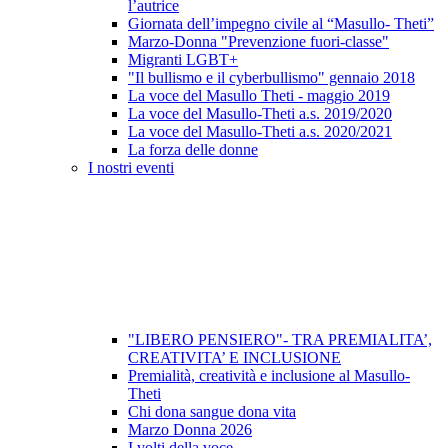
l’autrice
Giornata dell’impegno civile al “Masullo- Theti”
Marzo-Donna "Prevenzione fuori-classe"
Migranti LGBT+
"Il bullismo e il cyberbullismo" gennaio 2018
La voce del Masullo Theti - maggio 2019
La voce del Masullo-Theti a.s. 2019/2020
La voce del Masullo-Theti a.s. 2020/2021
La forza delle donne
I nostri eventi
"LIBERO PENSIERO"- TRA PREMIALITA’,
CREATIVITA’ E INCLUSIONE
Premialità, creatività e inclusione al Masullo-
Theti
Chi dona sangue dona vita
Marzo Donna 2026
I volti della voce