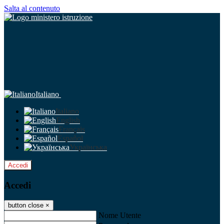
Salta al contenuto
Italiano
Italiano
English
Français
Español
Українська
Accedi
Accedi
button close
×
Nome Utente