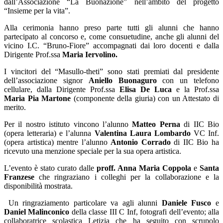
dall’Associazione “La Buonazione” nell’ambito del progetto
“Insieme per la vita”.
Alla cerimonia hanno preso parte tutti gli alunni che hanno
partecipato al concorso e, come consuetudine, anche gli alunni del
vicino I.C. “Bruno-Fiore” accompagnati dai loro docenti e dalla
Dirigente Prof.ssa
Maria Iervolino.
I vincitori del “Masullo-theti” sono stati premiati dal presidente
dell’associazione signor
Aniello Buonaguro
con un telefono
cellulare, dalla Dirigente Prof.ssa
Elisa De Luca
e la Prof.ssa
Maria Pia Martone
(componente della giuria) con un Attestato di
merito.
Per il nostro istituto vincono l’alunno
Matteo Perna
di IIC Bio
(opera letteraria) e l’alunna
Valentina Laura Lombardo
VC Inf.
(opera artistica) mentre l’alunno
Antonio Corrado
di IIC Bio ha
ricevuto una menzione speciale per la sua opera artistica.
L’evento è stato curato dalle
proff. Anna Maria Coppola
e
Santa
Franzese
che ringraziano i colleghi per la collaborazione e la
disponibilità mostrata.
Un ringraziamento particolare va agli alunni
Daniele Fusco
e
Daniel Malinconico
della classe III C Inf, fotografi dell’evento; alla
collaboratrice scolastica Letizia che ha seguito con scrupolo