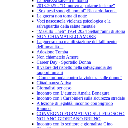
La bellezza salverà il mondo
2013-2025 - “Di nuovo a parlarne insieme”
"Se questi sono gli uomini" Riccardo Iacona
La guerra non torna di notte
Voci nascoste:la violenza psicologica e la
salvaguardia della salute mentale
“Masullo-Theti” 1954-2024-Settant’anni di storia
NON CHIAMATELO AMORE
La guerra: una manifestazione del fallimento
dell’umanità
Adozione Tomba
Non chiamatelo Amore
Career Day - Sportello Donna
Il valore del rispetto nella salvaguardia dei
rapporti umani
“Come un’onda contro la violenza sulle donne”
Cittadinanza Attiva
Giornalisti per caso
Incontro con L’autrice Amalia Bonagura
Incontro con i Carabinieri sulla sicurezza stradale
A lezione di legalità: incontro con Sigfrido
Ranucci
CONVEGNO FORMATIVO SUL FILOSOFO
NOLANO GIORDANO BRUNO
Incontro con lo scrittore e giornalista Gino