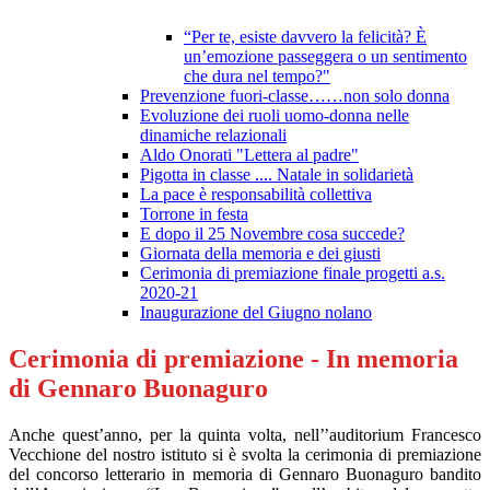
“Per te, esiste davvero la felicità? È
un’emozione passeggera o un sentimento
che dura nel tempo?"
Prevenzione fuori-classe……non solo donna
Evoluzione dei ruoli uomo-donna nelle
dinamiche relazionali
Aldo Onorati "Lettera al padre"
Pigotta in classe .... Natale in solidarietà
La pace è responsabilità collettiva
Torrone in festa
E dopo il 25 Novembre cosa succede?
Giornata della memoria e dei giusti
Cerimonia di premiazione finale progetti a.s.
2020-21
Inaugurazione del Giugno nolano
Cerimonia di premiazione - In memoria
di Gennaro Buonaguro
Anche quest’anno, per la quinta volta, nell’’auditorium Francesco
Vecchione del nostro istituto si è svolta la cerimonia di premiazione
del concorso letterario in memoria di Gennaro Buonaguro bandito