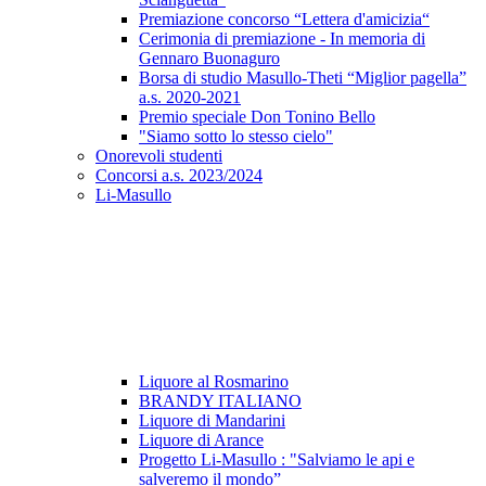
Premiazione concorso “Lettera d'amicizia“
Cerimonia di premiazione - In memoria di
Gennaro Buonaguro
Borsa di studio Masullo-Theti “Miglior pagella”
a.s. 2020-2021
Premio speciale Don Tonino Bello
"Siamo sotto lo stesso cielo"
Onorevoli studenti
Concorsi a.s. 2023/2024
Li-Masullo
Liquore al Rosmarino
BRANDY ITALIANO
Liquore di Mandarini
Liquore di Arance
Progetto Li-Masullo : "Salviamo le api e
salveremo il mondo”