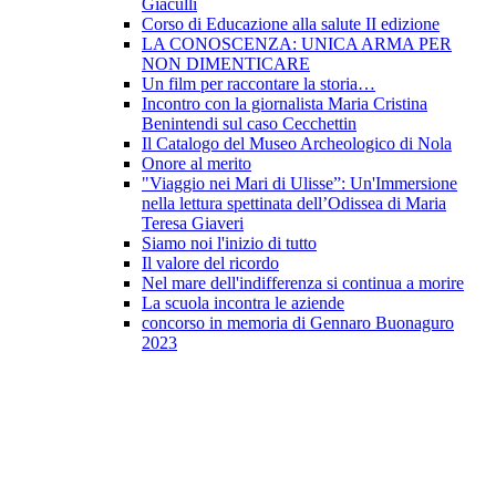
Giaculli
Corso di Educazione alla salute II edizione
LA CONOSCENZA: UNICA ARMA PER
NON DIMENTICARE
Un film per raccontare la storia…
Incontro con la giornalista Maria Cristina
Benintendi sul caso Cecchettin
Il Catalogo del Museo Archeologico di Nola
Onore al merito
"Viaggio nei Mari di Ulisse”: Un'Immersione
nella lettura spettinata dell’Odissea di Maria
Teresa Giaveri
Siamo noi l'inizio di tutto
Il valore del ricordo
Nel mare dell'indifferenza si continua a morire
La scuola incontra le aziende
concorso in memoria di Gennaro Buonaguro
2023