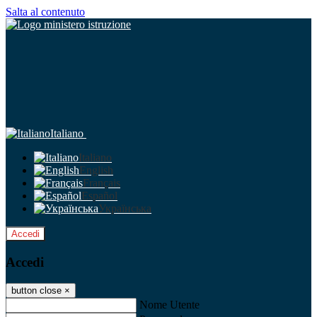
Salta al contenuto
Italiano
Italiano
English
Français
Español
Українська
Accedi
Accedi
button close
×
Nome Utente