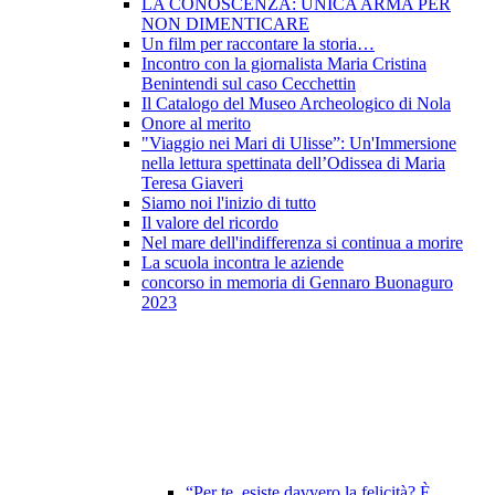
LA CONOSCENZA: UNICA ARMA PER
NON DIMENTICARE
Un film per raccontare la storia…
Incontro con la giornalista Maria Cristina
Benintendi sul caso Cecchettin
Il Catalogo del Museo Archeologico di Nola
Onore al merito
"Viaggio nei Mari di Ulisse”: Un'Immersione
nella lettura spettinata dell’Odissea di Maria
Teresa Giaveri
Siamo noi l'inizio di tutto
Il valore del ricordo
Nel mare dell'indifferenza si continua a morire
La scuola incontra le aziende
concorso in memoria di Gennaro Buonaguro
2023
“Per te, esiste davvero la felicità? È