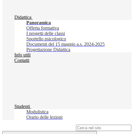
Didattica
Panoramica
Offerta formativa
I progetti delle classi
Sportello psicologico
Documenti del 15 maggio a.s. 2024-2025
Progettazione Didattica
Info utili
Contatti
Studenti
Modulistica
Orario delle lezioni
Campo di ricerca per le pagine del sito