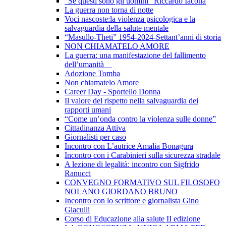
"Se questi sono gli uomini" Riccardo Iacona
La guerra non torna di notte
Voci nascoste:la violenza psicologica e la
salvaguardia della salute mentale
“Masullo-Theti” 1954-2024-Settant’anni di storia
NON CHIAMATELO AMORE
La guerra: una manifestazione del fallimento
dell’umanità
Adozione Tomba
Non chiamatelo Amore
Career Day - Sportello Donna
Il valore del rispetto nella salvaguardia dei
rapporti umani
“Come un’onda contro la violenza sulle donne”
Cittadinanza Attiva
Giornalisti per caso
Incontro con L’autrice Amalia Bonagura
Incontro con i Carabinieri sulla sicurezza stradale
A lezione di legalità: incontro con Sigfrido
Ranucci
CONVEGNO FORMATIVO SUL FILOSOFO
NOLANO GIORDANO BRUNO
Incontro con lo scrittore e giornalista Gino
Giaculli
Corso di Educazione alla salute II edizione