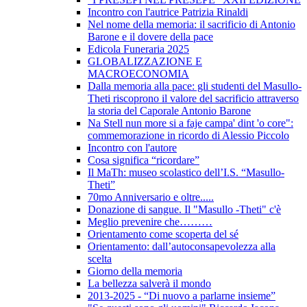
Incontro con l'autrice Patrizia Rinaldi
Nel nome della memoria: il sacrificio di Antonio
Barone e il dovere della pace
Edicola Funeraria 2025
GLOBALIZZAZIONE E
MACROECONOMIA
Dalla memoria alla pace: gli studenti del Masullo-
Theti riscoprono il valore del sacrificio attraverso
la storia del Caporale Antonio Barone
Na Stell nun more si a faje campa' dint 'o core":
commemorazione in ricordo di Alessio Piccolo
Incontro con l'autore
Cosa significa “ricordare”
Il MaTh: museo scolastico dell’I.S. “Masullo-
Theti”
70mo Anniversario e oltre.....
Donazione di sangue. Il "Masullo -Theti" c'è
Meglio prevenire che………
Orientamento come scoperta del sé
Orientamento: dall’autoconsapevolezza alla
scelta
Giorno della memoria
La bellezza salverà il mondo
2013-2025 - “Di nuovo a parlarne insieme”