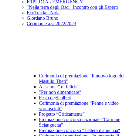
R1PUD1A - EMERGENCY
"Nella terra degli Osci" Incontro con gli Esperti
EcoTracker Nola
Giordano Bruno
Cerimonie a.s. 2022/2023
Cerimonia di premiazione "Il nuovo logo del
Masullo-Theti"
A “scuola” di felicità
"Per non dimenticare"
Festa degli alberi
Cerimonia di premiazione “Penne e video
sconosciuti”
Progetto “Criticamente”
Premiazione concorso nazionale “Carmine
Scianguetta”
Premiazione concorso “Lettera d'amicizia“
Cerimonia di premiazione - In memoria di