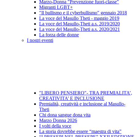
Marzo-Donna "Prevenzione fuori-classe"
Migranti LGBT+
"Il bullismo e il cyberbullismo" gennaio 2018
La voce del Masullo Theti - maggio 2019
La voce del Masullo-Theti a.s. 2019/2020
La voce del Masullo-Theti a.s. 2020/2021
La forza delle donne
I nostri eventi
"LIBERO PENSIERO"- TRA PREMIALITA’,
CREATIVITA’ E INCLUSIONE
Premialità, creatività e inclusione al Masullo-
Theti
Chi dona sangue dona vita
Marzo Donna 2026
I volti della voce
La storia dovrebbe essere “maestra di vita”
“I PRESEPI NEL PRESEPE” XXII EDIZIONE