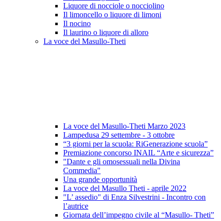
Liquore di nocciole o nocciolino
Il limoncello o liquore di limoni
Il nocino
Il laurino o liquore di alloro
La voce del Masullo-Theti
La voce del Masullo-Theti Marzo 2023
Lampedusa 29 settembre - 3 ottobre
“3 giorni per la scuola: RiGenerazione scuola”
Premiazione concorso INAIL “Arte e sicurezza”
"Dante e gli omosessuali nella Divina
Commedia"
Una grande opportunità
La voce del Masullo Theti - aprile 2022
"L’ assedio" di Enza Silvestrini - Incontro con
l’autrice
Giornata dell’impegno civile al “Masullo- Theti”