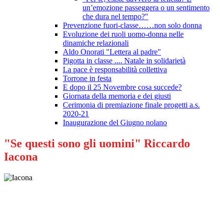
un’emozione passeggera o un sentimento
che dura nel tempo?"
Prevenzione fuori-classe……non solo donna
Evoluzione dei ruoli uomo-donna nelle
dinamiche relazionali
Aldo Onorati "Lettera al padre"
Pigotta in classe .... Natale in solidarietà
La pace è responsabilità collettiva
Torrone in festa
E dopo il 25 Novembre cosa succede?
Giornata della memoria e dei giusti
Cerimonia di premiazione finale progetti a.s.
2020-21
Inaugurazione del Giugno nolano
"Se questi sono gli uomini" Riccardo
Iacona