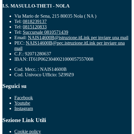
I.S. MASULLO-THETI - NOLA
Via Mario de Sena, 215 80035 Nola ( NA )
Tel:
0818239137
Tel:
0815120833
Tel:
Succursale 0810571439
Email:
NAIS14600B@istruzione.it
Link per inviare una mail
PEC:
NAIS14600B@pec.istruzione.it
Link per inviare una
mail
C.F.: 92071280637
IBAN: IT61P0623040021000057557008
Cod. Mecc. : NAIS14600B
Cod. Univoco Ufficio: 5Z99Z9
Seguici su
Facebook
Youtube
Instagram
Sezione Link Utili
Cookie policy