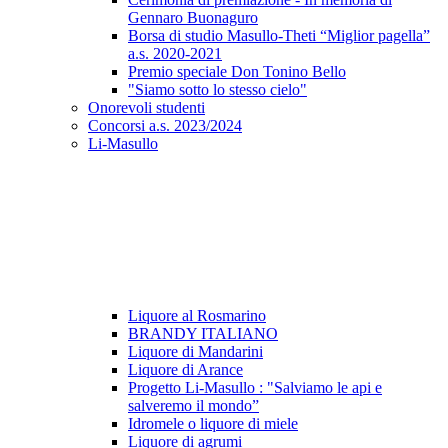
Gennaro Buonaguro
Borsa di studio Masullo-Theti “Miglior pagella”
a.s. 2020-2021
Premio speciale Don Tonino Bello
"Siamo sotto lo stesso cielo"
Onorevoli studenti
Concorsi a.s. 2023/2024
Li-Masullo
Liquore al Rosmarino
BRANDY ITALIANO
Liquore di Mandarini
Liquore di Arance
Progetto Li-Masullo : "Salviamo le api e
salveremo il mondo”
Idromele o liquore di miele
Liquore di agrumi