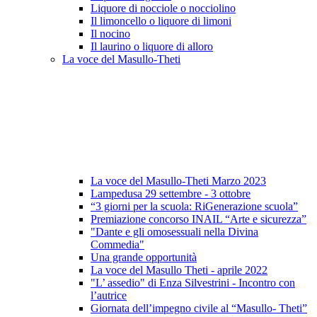
Liquore di nocciole o nocciolino
Il limoncello o liquore di limoni
Il nocino
Il laurino o liquore di alloro
La voce del Masullo-Theti
La voce del Masullo-Theti Marzo 2023
Lampedusa 29 settembre - 3 ottobre
“3 giorni per la scuola: RiGenerazione scuola”
Premiazione concorso INAIL “Arte e sicurezza”
"Dante e gli omosessuali nella Divina
Commedia"
Una grande opportunità
La voce del Masullo Theti - aprile 2022
"L’ assedio" di Enza Silvestrini - Incontro con
l’autrice
Giornata dell’impegno civile al “Masullo- Theti”