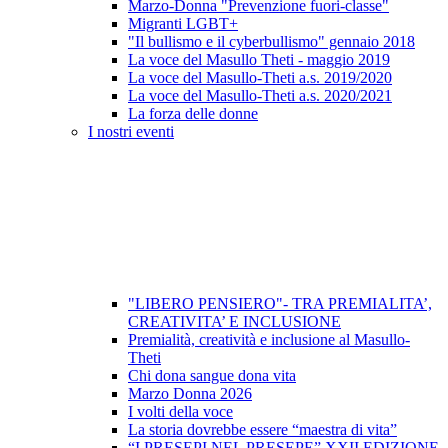
Marzo-Donna "Prevenzione fuori-classe"
Migranti LGBT+
"Il bullismo e il cyberbullismo" gennaio 2018
La voce del Masullo Theti - maggio 2019
La voce del Masullo-Theti a.s. 2019/2020
La voce del Masullo-Theti a.s. 2020/2021
La forza delle donne
I nostri eventi
"LIBERO PENSIERO"- TRA PREMIALITA’,
CREATIVITA’ E INCLUSIONE
Premialità, creatività e inclusione al Masullo-
Theti
Chi dona sangue dona vita
Marzo Donna 2026
I volti della voce
La storia dovrebbe essere “maestra di vita”
“I PRESEPI NEL PRESEPE” XXII EDIZIONE