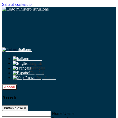
Salta al contenuto
Italiano
Italiano
English
Français
Español
Українська
Accedi
Accedi
button close
×
Nome Utente