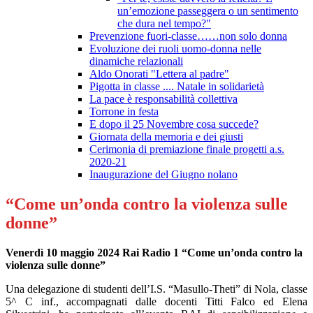
un’emozione passeggera o un sentimento
che dura nel tempo?"
Prevenzione fuori-classe……non solo donna
Evoluzione dei ruoli uomo-donna nelle
dinamiche relazionali
Aldo Onorati "Lettera al padre"
Pigotta in classe .... Natale in solidarietà
La pace è responsabilità collettiva
Torrone in festa
E dopo il 25 Novembre cosa succede?
Giornata della memoria e dei giusti
Cerimonia di premiazione finale progetti a.s.
2020-21
Inaugurazione del Giugno nolano
“Come un’onda contro la violenza sulle
donne”
Venerdì 10 maggio 2024 Rai Radio 1 “Come un’onda contro la
violenza sulle donne”
Una delegazione di studenti dell’I.S. “Masullo-Theti” di Nola, classe
5^ C inf., accompagnati dalle docenti Titti Falco ed Elena