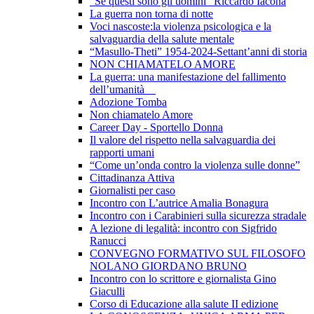
"Se questi sono gli uomini" Riccardo Iacona
La guerra non torna di notte
Voci nascoste:la violenza psicologica e la
salvaguardia della salute mentale
“Masullo-Theti” 1954-2024-Settant’anni di storia
NON CHIAMATELO AMORE
La guerra: una manifestazione del fallimento
dell’umanità
Adozione Tomba
Non chiamatelo Amore
Career Day - Sportello Donna
Il valore del rispetto nella salvaguardia dei
rapporti umani
“Come un’onda contro la violenza sulle donne”
Cittadinanza Attiva
Giornalisti per caso
Incontro con L’autrice Amalia Bonagura
Incontro con i Carabinieri sulla sicurezza stradale
A lezione di legalità: incontro con Sigfrido
Ranucci
CONVEGNO FORMATIVO SUL FILOSOFO
NOLANO GIORDANO BRUNO
Incontro con lo scrittore e giornalista Gino
Giaculli
Corso di Educazione alla salute II edizione