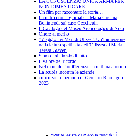
LA CONOSCENZA: UNICA ARMA PER
NON DIMENTICARE
Un film per raccontare la storia…
Incontro con la giornalista Maria Cristina
Benintendi sul caso Cecchettin
Il Catalogo del Museo Archeologico di Nola
Onore al merito
"Viaggio nei Mari di Ulisse”: Un'Immersione
nella lettura spettinata dell’Odissea di Maria
Teresa Giaveri
Siamo noi l'inizio di tutto
Il valore del ricordo
Nel mare dell'indifferenza si continua a morire
La scuola incontra le aziende
concorso in memoria di Gennaro Buonaguro
2023
“Per te, esiste davvero la felicità? È