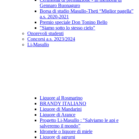
Gennaro Buonaguro
Borsa di studio Masullo-Theti “Miglior pagella”
a.s. 2020-2021
Premio speciale Don Tonino Bello
"Siamo sotto lo stesso cielo"
Onorevoli studenti
Concorsi a.s. 2023/2024
Li-Masullo
Liquore al Rosmarino
BRANDY ITALIANO
Liquore di Mandarini
Liquore di Arance
Progetto Li-Masullo : "Salviamo le api e
salveremo il mondo”
Idromele o liquore di miele
Liquore di agrumi