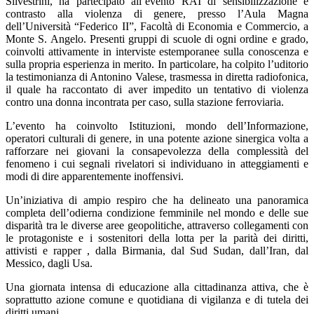
Silvestrini, ha partecipato all’evento RAI di sensibilizzazione e
contrasto alla violenza di genere, presso l’Aula Magna
dell’Università “Federico II”, Facoltà di Economia e Commercio, a
Monte S. Angelo. Presenti gruppi di scuole di ogni ordine e grado,
coinvolti attivamente in interviste estemporanee sulla conoscenza e
sulla propria esperienza in merito. In particolare, ha colpito l’uditorio
la testimonianza di Antonino Valese, trasmessa in diretta radiofonica,
il quale ha raccontato di aver impedito un tentativo di violenza
contro una donna incontrata per caso, sulla stazione ferroviaria.
L’evento ha coinvolto Istituzioni, mondo dell’Informazione,
operatori culturali di genere, in una potente azione sinergica volta a
rafforzare nei giovani la consapevolezza della complessità del
fenomeno i cui segnali rivelatori si individuano in atteggiamenti e
modi di dire apparentemente inoffensivi.
Un’iniziativa di ampio respiro che ha delineato una panoramica
completa dell’odierna condizione femminile nel mondo e delle sue
disparità tra le diverse aree geopolitiche, attraverso collegamenti con
le protagoniste e i sostenitori della lotta per la parità dei diritti,
attivisti e rapper , dalla Birmania, dal Sud Sudan, dall’Iran, dal
Messico, dagli Usa.
Una giornata intensa di educazione alla cittadinanza attiva, che è
soprattutto azione comune e quotidiana di vigilanza e di tutela dei
diritti umani.