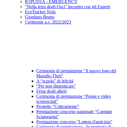
R1PUD1A - EMERGENCY
"Nella terra degli Osci" Incontro con gli Esperti
EcoTracker Nola
Giordano Bruno
Cerimonie a.s. 2022/2023
Cerimonia di premiazione "Il nuovo logo del
Masullo-Theti"
A “scuola” di felicità
"Per non dimenticare"
Festa degli alberi
Cerimonia di premiazione “Penne e video
sconosciuti”
Progetto “Criticamente”
Premiazione concorso nazionale “Carmine
Scianguetta”
Premiazione concorso “Lettera d'amicizia“
Cerimonia di premiazione - In memoria di