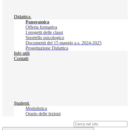
Didattica
Panoramica
Offerta formativa
I progetti delle classi
Sportello psicologico
Documenti del 15 maggio a.s. 2024-2025
Progettazione Didattica
Info utili
Contatti
Studenti
Modulistica
Orario delle lezioni
Campo di ricerca per le pagine del sito