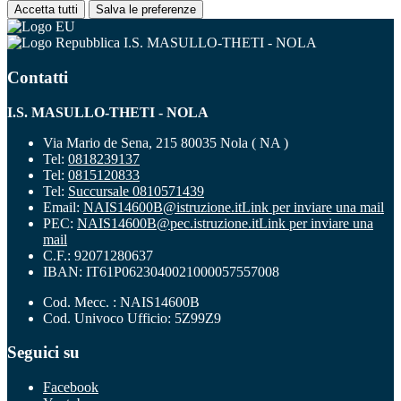
Accetta tutti
Salva le preferenze
I.S. MASULLO-THETI - NOLA
Contatti
I.S. MASULLO-THETI - NOLA
Via Mario de Sena, 215 80035 Nola ( NA )
Tel:
0818239137
Tel:
0815120833
Tel:
Succursale 0810571439
Email:
NAIS14600B@istruzione.it
Link per inviare una mail
PEC:
NAIS14600B@pec.istruzione.it
Link per inviare una
mail
C.F.: 92071280637
IBAN: IT61P0623040021000057557008
Cod. Mecc. : NAIS14600B
Cod. Univoco Ufficio: 5Z99Z9
Seguici su
Facebook