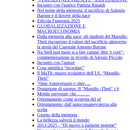
Incontro con l'autrice Patrizia Rinaldi
Nel nome della memoria: il sacrificio di Antonio
Barone e il dovere della pace
Edicola Funeraria 2025
GLOBALIZZAZIONE E
MACROECONOMIA
Dalla memoria alla pace: gli studenti del Masullo-
Theti riscoprono il valore del sacrificio attraverso
la storia del Caporale Antonio Barone
Na Stell nun more si a faje campa' dint 'o core":
commemorazione in ricordo di Alessio Piccolo
Incontro con l'autore
Cosa significa “ricordare”
Il MaTh: museo scolastico dell’I.S. “Masullo-
Theti”
70mo Anniversario e oltre.....
Donazione di sangue. Il "Masullo -Theti" c'è
Meglio prevenire che………
Orientamento come scoperta del sé
Orientamento: dall’autoconsapevolezza alla
scelta
Giorno della memoria
La bellezza salverà il mondo
2013-2025 - “Di nuovo a parlarne insieme”