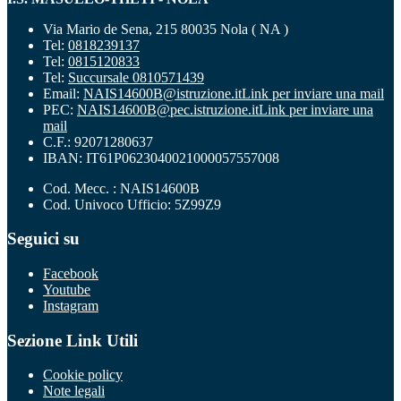
Via Mario de Sena, 215 80035 Nola ( NA )
Tel:
0818239137
Tel:
0815120833
Tel:
Succursale 0810571439
Email:
NAIS14600B@istruzione.it
Link per inviare una mail
PEC:
NAIS14600B@pec.istruzione.it
Link per inviare una
mail
C.F.: 92071280637
IBAN: IT61P0623040021000057557008
Cod. Mecc. : NAIS14600B
Cod. Univoco Ufficio: 5Z99Z9
Seguici su
Facebook
Youtube
Instagram
Sezione Link Utili
Cookie policy
Note legali