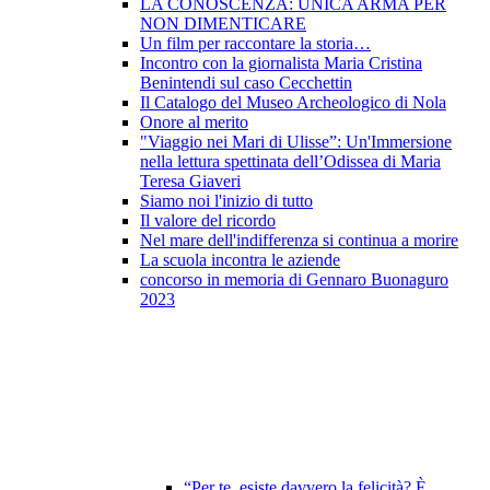
LA CONOSCENZA: UNICA ARMA PER
NON DIMENTICARE
Un film per raccontare la storia…
Incontro con la giornalista Maria Cristina
Benintendi sul caso Cecchettin
Il Catalogo del Museo Archeologico di Nola
Onore al merito
"Viaggio nei Mari di Ulisse”: Un'Immersione
nella lettura spettinata dell’Odissea di Maria
Teresa Giaveri
Siamo noi l'inizio di tutto
Il valore del ricordo
Nel mare dell'indifferenza si continua a morire
La scuola incontra le aziende
concorso in memoria di Gennaro Buonaguro
2023
“Per te, esiste davvero la felicità? È