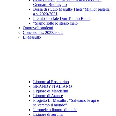
Gennaro Buonaguro
Borsa di studio Masullo-Theti “Miglior pagella”
a.s. 2020-2021
Premio speciale Don Tonino Bello
"Siamo sotto lo stesso cielo"
Onorevoli studenti
Concorsi a.s. 2023/2024
Li-Masullo
Liquore al Rosmarino
BRANDY ITALIANO
Liquore di Mandarini
Liquore di Arance
Progetto Li-Masullo : "Salviamo le api e
salveremo il mondo”
Idromele o liquore di miele
Liquore di agrumi