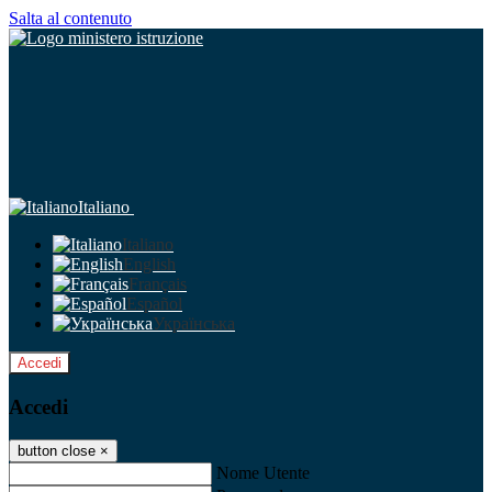
Salta al contenuto
Italiano
Italiano
English
Français
Español
Українська
Accedi
Accedi
button close
×
Nome Utente