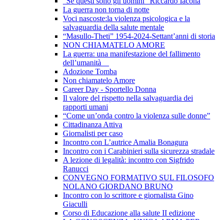
"Se questi sono gli uomini" Riccardo Iacona
La guerra non torna di notte
Voci nascoste:la violenza psicologica e la
salvaguardia della salute mentale
“Masullo-Theti” 1954-2024-Settant’anni di storia
NON CHIAMATELO AMORE
La guerra: una manifestazione del fallimento
dell’umanità
Adozione Tomba
Non chiamatelo Amore
Career Day - Sportello Donna
Il valore del rispetto nella salvaguardia dei
rapporti umani
“Come un’onda contro la violenza sulle donne”
Cittadinanza Attiva
Giornalisti per caso
Incontro con L’autrice Amalia Bonagura
Incontro con i Carabinieri sulla sicurezza stradale
A lezione di legalità: incontro con Sigfrido
Ranucci
CONVEGNO FORMATIVO SUL FILOSOFO
NOLANO GIORDANO BRUNO
Incontro con lo scrittore e giornalista Gino
Giaculli
Corso di Educazione alla salute II edizione