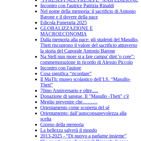
Incontro con l'autrice Patrizia Rinaldi
Nel nome della memoria: il sacrificio di Antonio
Barone e il dovere della pace
Edicola Funeraria 2025
GLOBALIZZAZIONE E
MACROECONOMIA
Dalla memoria alla pace: gli studenti del Masullo-
Theti riscoprono il valore del sacrificio attraverso
la storia del Caporale Antonio Barone
Na Stell nun more si a faje campa' dint 'o core":
commemorazione in ricordo di Alessio Piccolo
Incontro con l'autore
Cosa significa “ricordare”
Il MaTh: museo scolastico dell’I.S. “Masullo-
Theti”
70mo Anniversario e oltre.....
Donazione di sangue. Il "Masullo -Theti" c'è
Meglio prevenire che………
Orientamento come scoperta del sé
Orientamento: dall’autoconsapevolezza alla
scelta
Giorno della memoria
La bellezza salverà il mondo
2013-2025 - “Di nuovo a parlarne insieme”