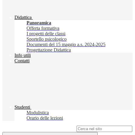
Didattica
Panoramica
Offerta formativa
I progetti delle classi
Sportello psicologico
Documenti del 15 maggio a.s. 2024-2025
Progettazione Didattica
Info utili
Contatti
Studenti
Modulistica
Orario delle lezioni
Campo di ricerca per le pagine del sito