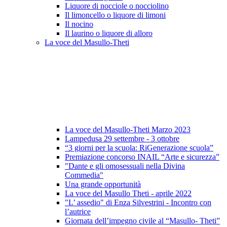
Liquore di nocciole o nocciolino
Il limoncello o liquore di limoni
Il nocino
Il laurino o liquore di alloro
La voce del Masullo-Theti
La voce del Masullo-Theti Marzo 2023
Lampedusa 29 settembre - 3 ottobre
“3 giorni per la scuola: RiGenerazione scuola”
Premiazione concorso INAIL “Arte e sicurezza”
"Dante e gli omosessuali nella Divina
Commedia"
Una grande opportunità
La voce del Masullo Theti - aprile 2022
"L’ assedio" di Enza Silvestrini - Incontro con
l’autrice
Giornata dell’impegno civile al “Masullo- Theti”