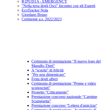
R1PUD1A - EMERGENCY
"Nella terra degli Osci" Incontro con gli Esperti
EcoTracker Nola
Giordano Bruno
Cerimonie a.s. 2022/2023
Cerimonia di premiazione "Il nuovo logo del
Masullo-Theti"
A “scuola” di felicità
"Per non dimenticare"
Festa degli alberi
Cerimonia di premiazione “Penne e video
sconosciuti”
Progetto “Criticamente”
Premiazione concorso nazionale “Carmine
Scianguetta”
Premiazione concorso “Lettera d'amicizia“
Cerimonia di premiazione - In memoria di