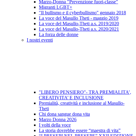
Marzo-Donna "Prevenzione fuori-classe"
Migranti LGBT+
"Il bullismo e il cyberbullismo" gennaio 2018
La voce del Masullo Theti - maggio 2019
La voce del Masullo-Theti a.s. 2019/2020
La voce del Masullo-Theti a.s. 2020/2021
La forza delle donne
I nostri eventi
"LIBERO PENSIERO"- TRA PREMIALITA’,
CREATIVITA’ E INCLUSIONE
Premialità, creatività e inclusione al Masullo-
Theti
Chi dona sangue dona vita
Marzo Donna 2026
I volti della voce
La storia dovrebbe essere “maestra di vita”
“I PRESEPI NEL PRESEPE” XXII EDIZIONE