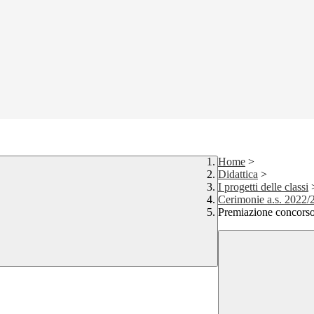
Home
>
Didattica
>
I progetti delle classi
Cerimonie a.s. 2022/
Premiazione concorso