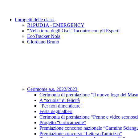
I progetti delle classi
R1PUD1A - EMERGENCY
"Nella terra degli Osci" Incontro con gli Esperti
EcoTracker Nola
Giordano Bruno
Cerimonie a.s. 2022/2023
Cerimonia di premiazione "Il nuovo logo del Masu
A “scuola” di felicità
"Per non dimenticare"
Festa degli alberi
Cerimonia di premiazione “Penne e video sconosci
Progetto “Criticamente”
Premiazione concorso nazionale “Carmine Sciangu
Premiazione concorso “Lettera d'amicizia“