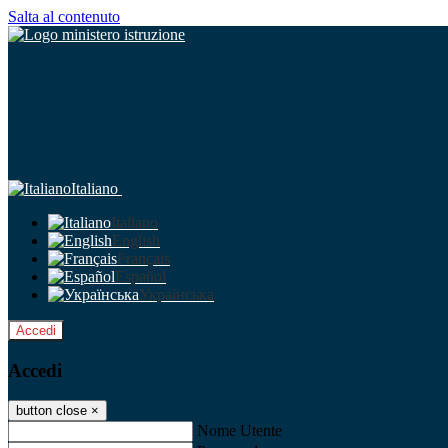
Salta al contenuto
Italiano
Italiano
English
Français
Español
Українська
Accedi
Accedi
button close
×
Nome Utente