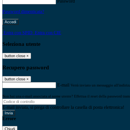
Password
Password dimenticata?
-
Entra con SPID
Entra con CIE
Seleziona utente
button close
×
Recupero password
button close
×
E-mail
Verrà inviato un messaggio all'indirizz
Non hai una e-mail associata al nome utente? Effettua il reset della password tram
E-mail inviata, si prega di controllare la casella di posta elettronica!
Errore
Chiudi