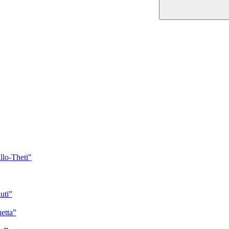
llo-Theti"
uti”
etta”