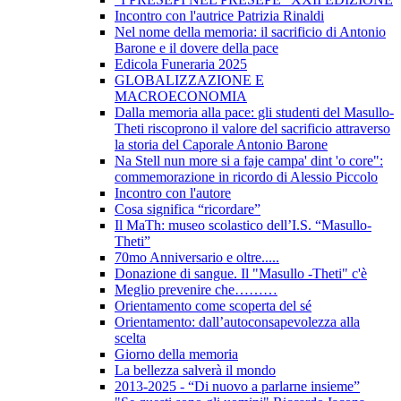
Incontro con l'autrice Patrizia Rinaldi
Nel nome della memoria: il sacrificio di Antonio
Barone e il dovere della pace
Edicola Funeraria 2025
GLOBALIZZAZIONE E
MACROECONOMIA
Dalla memoria alla pace: gli studenti del Masullo-
Theti riscoprono il valore del sacrificio attraverso
la storia del Caporale Antonio Barone
Na Stell nun more si a faje campa' dint 'o core":
commemorazione in ricordo di Alessio Piccolo
Incontro con l'autore
Cosa significa “ricordare”
Il MaTh: museo scolastico dell’I.S. “Masullo-
Theti”
70mo Anniversario e oltre.....
Donazione di sangue. Il "Masullo -Theti" c'è
Meglio prevenire che………
Orientamento come scoperta del sé
Orientamento: dall’autoconsapevolezza alla
scelta
Giorno della memoria
La bellezza salverà il mondo
2013-2025 - “Di nuovo a parlarne insieme”