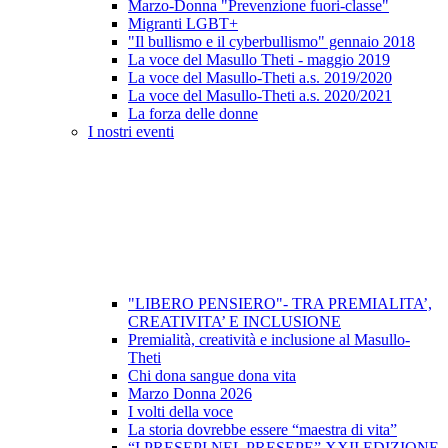
Marzo-Donna "Prevenzione fuori-classe"
Migranti LGBT+
"Il bullismo e il cyberbullismo" gennaio 2018
La voce del Masullo Theti - maggio 2019
La voce del Masullo-Theti a.s. 2019/2020
La voce del Masullo-Theti a.s. 2020/2021
La forza delle donne
I nostri eventi
"LIBERO PENSIERO"- TRA PREMIALITA’,
CREATIVITA’ E INCLUSIONE
Premialità, creatività e inclusione al Masullo-
Theti
Chi dona sangue dona vita
Marzo Donna 2026
I volti della voce
La storia dovrebbe essere “maestra di vita”
“I PRESEPI NEL PRESEPE” XXII EDIZIONE