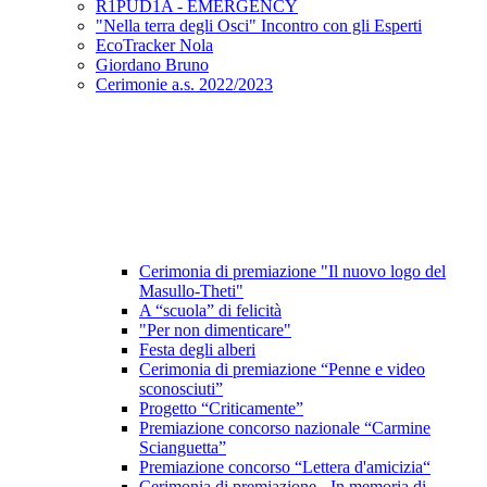
R1PUD1A - EMERGENCY
"Nella terra degli Osci" Incontro con gli Esperti
EcoTracker Nola
Giordano Bruno
Cerimonie a.s. 2022/2023
Cerimonia di premiazione "Il nuovo logo del
Masullo-Theti"
A “scuola” di felicità
"Per non dimenticare"
Festa degli alberi
Cerimonia di premiazione “Penne e video
sconosciuti”
Progetto “Criticamente”
Premiazione concorso nazionale “Carmine
Scianguetta”
Premiazione concorso “Lettera d'amicizia“
Cerimonia di premiazione - In memoria di