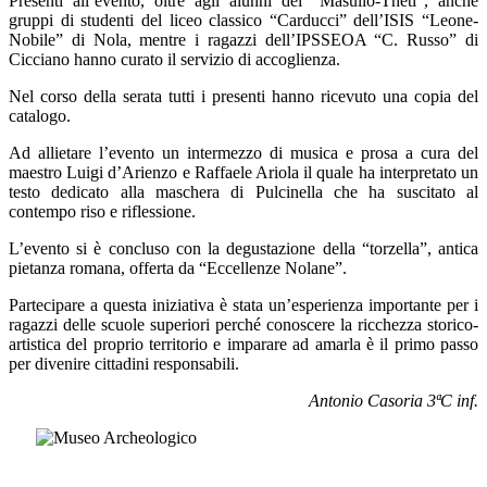
Presenti all’evento, oltre agli alunni del “Masullo-Theti”, anche
gruppi di studenti del liceo classico “Carducci” dell’ISIS “Leone-
Nobile” di Nola, mentre i ragazzi dell’IPSSEOA “C. Russo” di
Cicciano hanno curato il servizio di accoglienza.
Nel corso della serata tutti i presenti hanno ricevuto una copia del
catalogo.
Ad allietare l’evento un intermezzo di musica e prosa a cura del
maestro Luigi d’Arienzo e Raffaele Ariola il quale ha interpretato un
testo dedicato alla maschera di Pulcinella che ha suscitato al
contempo riso e riflessione.
L’evento si è concluso con la degustazione della “torzella”, antica
pietanza romana, offerta da “Eccellenze Nolane”.
Partecipare a questa iniziativa è stata un’esperienza importante per i
ragazzi delle scuole superiori perché conoscere la ricchezza storico-
artistica del proprio territorio e imparare ad amarla è il primo passo
per divenire cittadini responsabili.
Antonio Casoria 3ªC inf.