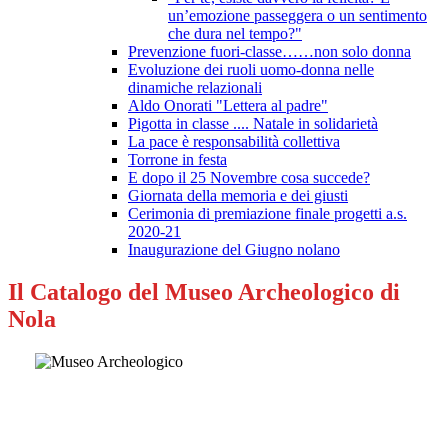
un’emozione passeggera o un sentimento
che dura nel tempo?"
Prevenzione fuori-classe……non solo donna
Evoluzione dei ruoli uomo-donna nelle
dinamiche relazionali
Aldo Onorati "Lettera al padre"
Pigotta in classe .... Natale in solidarietà
La pace è responsabilità collettiva
Torrone in festa
E dopo il 25 Novembre cosa succede?
Giornata della memoria e dei giusti
Cerimonia di premiazione finale progetti a.s.
2020-21
Inaugurazione del Giugno nolano
Il Catalogo del Museo Archeologico di
Nola