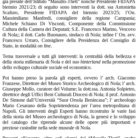
già preside dell’Istituto “Masullo-Theti” nonchè Presidente FIDAPA
biennio 2021/23; di seguito sono interventi la dott. ssa Antonietta
Scafuro, Presidente FIDAPA del biennio 2023/25; l’On.
Massimiliano Manfredi, consigliere della regione Campania;
Michele Schiano Di Visconti, Componente della Commissione
Cultura della Camera dei Deputati; S.E. Francesco Marino, Vescovo
di Nola;; il dott. Carlo Buonauro, sindaco di Nola; infine l’ On. avv.
Francesco Urraro, Consigliere della Presidenza del Consiglio di
Stato, in modalità
on line
.
Tema trasversale a tutti gli interventi: la centralità della bellezza e
della storia millenaria di Nola e del suo
hinterland
nella promozione
dello sviluppo culturale sociale ed economico.
Poi hanno preso la parola gli esperti, ovvero l’ arch. Giacomo
Franzese, Direttore del Museo Storico Archeologico di Nola; l’ arch.
Giuseppe Mollo, curatore del Volume; la dott.ssa. Antonia Solpietro,
direttrice degli Uffici Beni Culturali Diocesi di Nola; il prof. Antonio
De Simone dall’Università “Suor Orsola Benincasa”; l’ archeologo
Mario Cesarano della Soprintendenza per l’area metropolitana di
Napoli. Gli interventi degli Esperti hanno ricostruito le varie fasi
della storia del Museo archeologico di Nola, la genesi e lo sviluppo
del catalogo che riprende alcune delle opere più importanti e
preziose custodite nella sede museale di Nola.