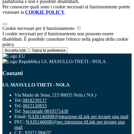
piattaforma e non è possibile disabilitarli.
Per conoscere quali sono i cookie necessari al funzionamento potete
visionare la
COOKIE POLICY
.
Cookie necessari per il funzionamento
I cookie necessari per il funzionamento non possono essere
disabilitati. È possibile consultare l'elenco nella pagina della cookie
policy.
Accetta tutti
Salva le preferenze
I.S. MASULLO-THETI - NOLA
Contatti
I.S. MASULLO-THETI - NOLA
Via Mario de Sena, 215 80035 Nola ( NA )
Tel:
0818239137
Tel:
0815120833
Tel:
Succursale 0810571439
Email:
NAIS14600B@istruzione.it
Link per inviare una mail
PEC:
NAIS14600B@pec.istruzione.it
Link per inviare una
mail
C.F.: 92071280637