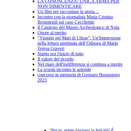
LA CONOSCENZA: UNICA ARMA PER
NON DIMENTICARE
Un film per raccontare la storia…
Incontro con la giornalista Maria Cristina
Benintendi sul caso Cecchettin
Il Catalogo del Museo Archeologico di Nola
Onore al merito
"Viaggio nei Mari di Ulisse”: Un'Immersione
nella lettura spettinata dell’Odissea di Maria
Teresa Giaveri
Siamo noi l'inizio di tutto
Il valore del ricordo
Nel mare dell'indifferenza si continua a morire
La scuola incontra le aziende
concorso in memoria di Gennaro Buonaguro
2023
“Per te, esiste davvero la felicità? È