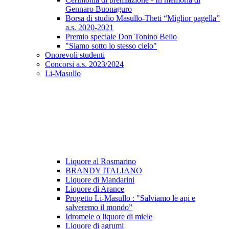
Gennaro Buonaguro
Borsa di studio Masullo-Theti “Miglior pagella”
a.s. 2020-2021
Premio speciale Don Tonino Bello
"Siamo sotto lo stesso cielo"
Onorevoli studenti
Concorsi a.s. 2023/2024
Li-Masullo
Liquore al Rosmarino
BRANDY ITALIANO
Liquore di Mandarini
Liquore di Arance
Progetto Li-Masullo : "Salviamo le api e
salveremo il mondo”
Idromele o liquore di miele
Liquore di agrumi