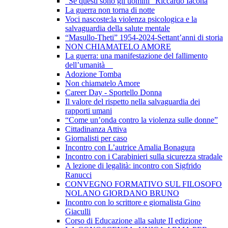
"Se questi sono gli uomini" Riccardo Iacona
La guerra non torna di notte
Voci nascoste:la violenza psicologica e la
salvaguardia della salute mentale
“Masullo-Theti” 1954-2024-Settant’anni di storia
NON CHIAMATELO AMORE
La guerra: una manifestazione del fallimento
dell’umanità
Adozione Tomba
Non chiamatelo Amore
Career Day - Sportello Donna
Il valore del rispetto nella salvaguardia dei
rapporti umani
“Come un’onda contro la violenza sulle donne”
Cittadinanza Attiva
Giornalisti per caso
Incontro con L’autrice Amalia Bonagura
Incontro con i Carabinieri sulla sicurezza stradale
A lezione di legalità: incontro con Sigfrido
Ranucci
CONVEGNO FORMATIVO SUL FILOSOFO
NOLANO GIORDANO BRUNO
Incontro con lo scrittore e giornalista Gino
Giaculli
Corso di Educazione alla salute II edizione