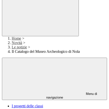
Home
>
Novità
>
Le notizie
>
Il Catalogo del Museo Archeologico di Nola
Menu di
navigazione
I progetti delle classi