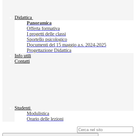
Didattica
Panoramica
Offerta formativa
I progetti delle classi
Sportello psicologico
Documenti del 15 maggio a.s. 2024-2025
Progettazione Didattica
Info utili
Contatti
Studenti
Modulistica
Orario delle lezioni
Campo di ricerca per le pagine del sito