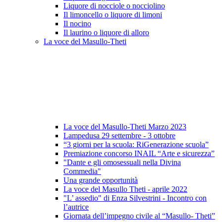
Liquore di nocciole o nocciolino
Il limoncello o liquore di limoni
Il nocino
Il laurino o liquore di alloro
La voce del Masullo-Theti
La voce del Masullo-Theti Marzo 2023
Lampedusa 29 settembre - 3 ottobre
“3 giorni per la scuola: RiGenerazione scuola”
Premiazione concorso INAIL “Arte e sicurezza”
"Dante e gli omosessuali nella Divina
Commedia"
Una grande opportunità
La voce del Masullo Theti - aprile 2022
"L’ assedio" di Enza Silvestrini - Incontro con
l’autrice
Giornata dell’impegno civile al “Masullo- Theti”