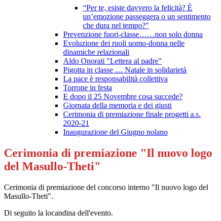
“Per te, esiste davvero la felicità? È
un’emozione passeggera o un sentimento
che dura nel tempo?"
Prevenzione fuori-classe……non solo donna
Evoluzione dei ruoli uomo-donna nelle
dinamiche relazionali
Aldo Onorati "Lettera al padre"
Pigotta in classe .... Natale in solidarietà
La pace è responsabilità collettiva
Torrone in festa
E dopo il 25 Novembre cosa succede?
Giornata della memoria e dei giusti
Cerimonia di premiazione finale progetti a.s.
2020-21
Inaugurazione del Giugno nolano
Cerimonia di premiazione "Il nuovo logo
del Masullo-Theti"
Cerimonia di premiazione del concorso interno "Il nuovo logo del
Masullo-Theti".
Di seguito la locandina dell'evento.