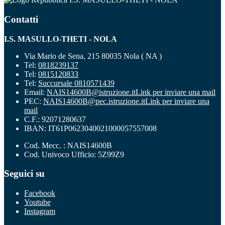
Contatti
I.S. MASULLO-THETI - NOLA
Via Mario de Sena, 215 80035 Nola ( NA )
Tel:
0818239137
Tel:
0815120833
Tel:
Succursale 0810571439
Email:
NAIS14600B@istruzione.it
Link per inviare una mail
PEC:
NAIS14600B@pec.istruzione.it
Link per inviare una
mail
C.F.: 92071280637
IBAN: IT61P0623040021000057557008
Cod. Mecc. : NAIS14600B
Cod. Univoco Ufficio: 5Z99Z9
Seguici su
Facebook
Youtube
Instagram