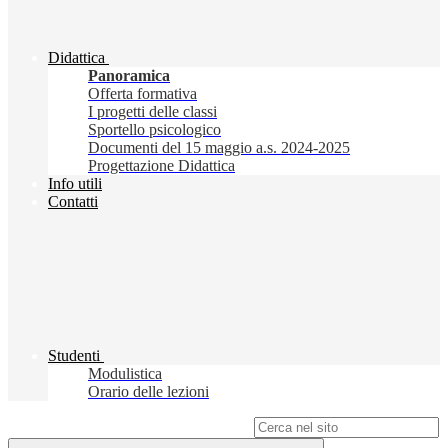
Didattica
Panoramica
Offerta formativa
I progetti delle classi
Sportello psicologico
Documenti del 15 maggio a.s. 2024-2025
Progettazione Didattica
Info utili
Contatti
Studenti
Modulistica
Orario delle lezioni
Campo di ricerca per le pagine del sito