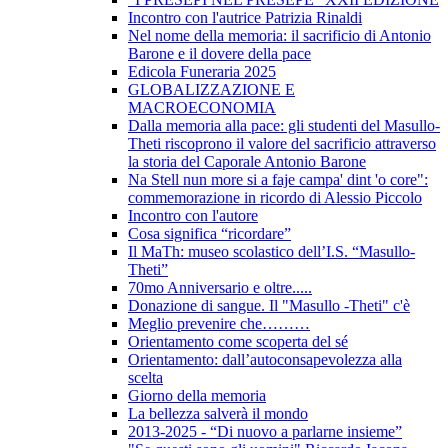
Incontro con l'autrice Patrizia Rinaldi
Nel nome della memoria: il sacrificio di Antonio
Barone e il dovere della pace
Edicola Funeraria 2025
GLOBALIZZAZIONE E
MACROECONOMIA
Dalla memoria alla pace: gli studenti del Masullo-
Theti riscoprono il valore del sacrificio attraverso
la storia del Caporale Antonio Barone
Na Stell nun more si a faje campa' dint 'o core":
commemorazione in ricordo di Alessio Piccolo
Incontro con l'autore
Cosa significa “ricordare”
Il MaTh: museo scolastico dell’I.S. “Masullo-
Theti”
70mo Anniversario e oltre.....
Donazione di sangue. Il "Masullo -Theti" c'è
Meglio prevenire che………
Orientamento come scoperta del sé
Orientamento: dall’autoconsapevolezza alla
scelta
Giorno della memoria
La bellezza salverà il mondo
2013-2025 - “Di nuovo a parlarne insieme”