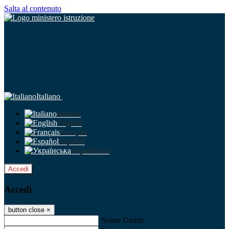
Salta al contenuto
Italiano
Italiano
English
Français
Español
Українська
Accedi
Accedi
button close
×
Nome Utente