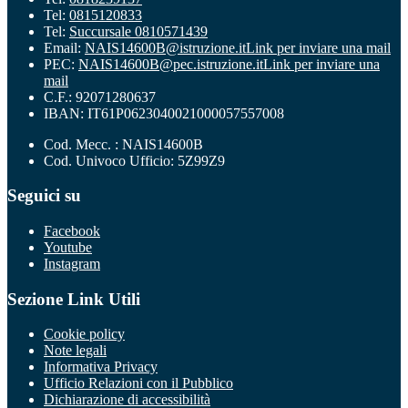
Tel:
0815120833
Tel:
Succursale 0810571439
Email:
NAIS14600B@istruzione.it
Link per inviare una mail
PEC:
NAIS14600B@pec.istruzione.it
Link per inviare una
mail
C.F.: 92071280637
IBAN: IT61P0623040021000057557008
Cod. Mecc. : NAIS14600B
Cod. Univoco Ufficio: 5Z99Z9
Seguici su
Facebook
Youtube
Instagram
Sezione Link Utili
Cookie policy
Note legali
Informativa Privacy
Ufficio Relazioni con il Pubblico
Dichiarazione di accessibilità