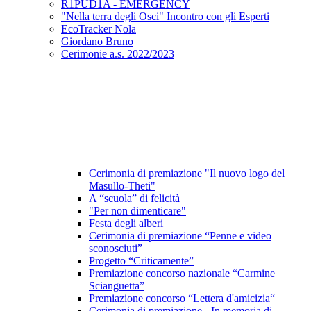
R1PUD1A - EMERGENCY
"Nella terra degli Osci" Incontro con gli Esperti
EcoTracker Nola
Giordano Bruno
Cerimonie a.s. 2022/2023
Cerimonia di premiazione "Il nuovo logo del
Masullo-Theti"
A “scuola” di felicità
"Per non dimenticare"
Festa degli alberi
Cerimonia di premiazione “Penne e video
sconosciuti”
Progetto “Criticamente”
Premiazione concorso nazionale “Carmine
Scianguetta”
Premiazione concorso “Lettera d'amicizia“
Cerimonia di premiazione - In memoria di