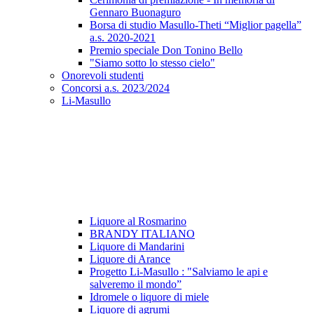
Gennaro Buonaguro
Borsa di studio Masullo-Theti “Miglior pagella”
a.s. 2020-2021
Premio speciale Don Tonino Bello
"Siamo sotto lo stesso cielo"
Onorevoli studenti
Concorsi a.s. 2023/2024
Li-Masullo
Liquore al Rosmarino
BRANDY ITALIANO
Liquore di Mandarini
Liquore di Arance
Progetto Li-Masullo : "Salviamo le api e
salveremo il mondo”
Idromele o liquore di miele
Liquore di agrumi