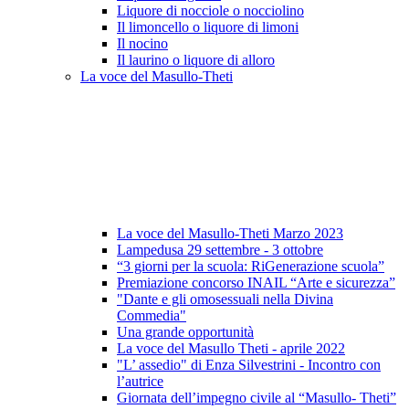
Liquore di nocciole o nocciolino
Il limoncello o liquore di limoni
Il nocino
Il laurino o liquore di alloro
La voce del Masullo-Theti
La voce del Masullo-Theti Marzo 2023
Lampedusa 29 settembre - 3 ottobre
“3 giorni per la scuola: RiGenerazione scuola”
Premiazione concorso INAIL “Arte e sicurezza”
"Dante e gli omosessuali nella Divina
Commedia"
Una grande opportunità
La voce del Masullo Theti - aprile 2022
"L’ assedio" di Enza Silvestrini - Incontro con
l’autrice
Giornata dell’impegno civile al “Masullo- Theti”