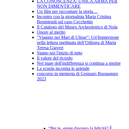
LA CONOSCENZA: UNICA ARMA PER
NON DIMENTICARE
Un film per raccontare la storia…
Incontro con la giornalista Maria Cristina
Benintendi sul caso Cecchettin
Il Catalogo del Museo Archeologico di Nola
Onore al merito
"Viaggio nei Mari di Ulisse”: Un'Immersione
nella lettura spettinata dell’Odissea di Maria
Teresa Giaveri
Siamo noi l'inizio di tutto
Il valore del ricordo
Nel mare dell'indifferenza si continua a morire
La scuola incontra le aziende
concorso in memoria di Gennaro Buonaguro
2023
“Per te, esiste davvero la felicità? È