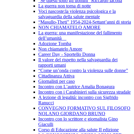
"Se questi sono gli uomini" Riccardo Iacona
La guerra non torna di notte
Voci nascoste:la violenza psicologica e la
salvaguardia della salute mentale
“Masullo-Theti” 1954-2024-Settant’anni di storia
NON CHIAMATELO AMORE
La guerra: una manifestazione del fallimento
dell’umanità
Adozione Tomba
Non chiamatelo Amore
Career Day - Sportello Donna
Il valore del rispetto nella salvaguardia dei
rapporti umani
“Come un’onda contro la violenza sulle donne”
Cittadinanza Attiva
Giornalisti per caso
Incontro con L’autrice Amalia Bonagura
Incontro con i Carabinieri sulla sicurezza stradale
A lezione di legalità: incontro con Sigfrido
Ranucci
CONVEGNO FORMATIVO SUL FILOSOFO
NOLANO GIORDANO BRUNO
Incontro con lo scrittore e giornalista Gino
Giaculli
Corso di Educazione alla salute II edizione