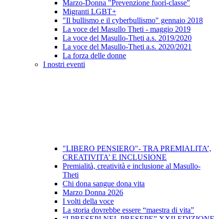
Marzo-Donna "Prevenzione fuori-classe"
Migranti LGBT+
"Il bullismo e il cyberbullismo" gennaio 2018
La voce del Masullo Theti - maggio 2019
La voce del Masullo-Theti a.s. 2019/2020
La voce del Masullo-Theti a.s. 2020/2021
La forza delle donne
I nostri eventi
"LIBERO PENSIERO"- TRA PREMIALITA’,
CREATIVITA’ E INCLUSIONE
Premialità, creatività e inclusione al Masullo-
Theti
Chi dona sangue dona vita
Marzo Donna 2026
I volti della voce
La storia dovrebbe essere “maestra di vita”
“I PRESEPI NEL PRESEPE” XXII EDIZIONE