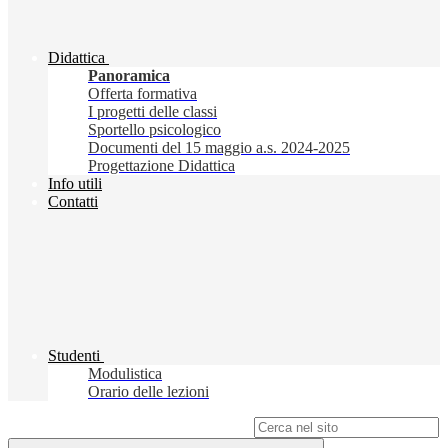
Didattica
Panoramica
Offerta formativa
I progetti delle classi
Sportello psicologico
Documenti del 15 maggio a.s. 2024-2025
Progettazione Didattica
Info utili
Contatti
Studenti
Modulistica
Orario delle lezioni
Campo di ricerca per le pagine del sito